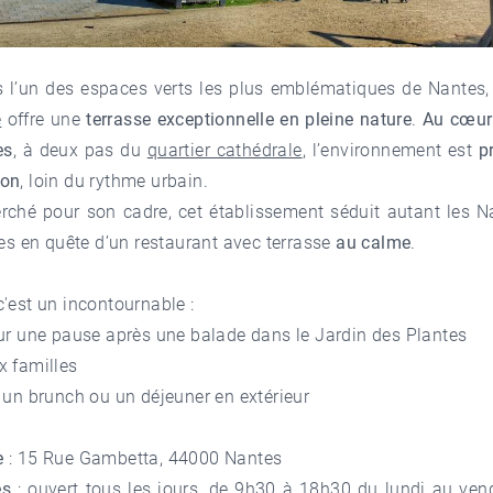
s l’un des espaces verts les plus emblématiques de Nantes
e
offre une
terrasse exceptionnelle en pleine nature
.
Au cœur
es
, à deux pas du
quartier cathédrale
, l’environnement est
p
ion
, loin du rythme urbain.
erché pour son cadre, cet établissement séduit autant les N
tes en quête d’un restaurant avec terrasse
au calme
.
'est un incontournable :
ur une pause après une balade dans le Jardin des Plantes
x familles
 un brunch ou un déjeuner en extérieur
e
: 15 Rue Gambetta, 44000 Nantes
es
: ouvert tous les jours, de 9h30 à 18h30 du lundi au ven