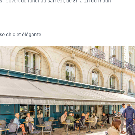
es
: ouvert du lundi au samedi, de 8h à 2h du matin
se chic et élégante