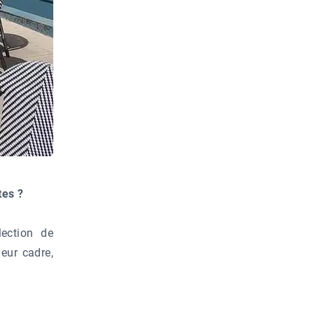
tes ?
lection de
leur cadre,