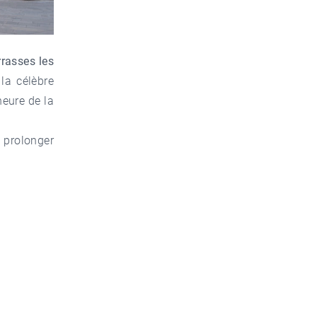
rrasses les
la célèbre
heure de la
t prolonger