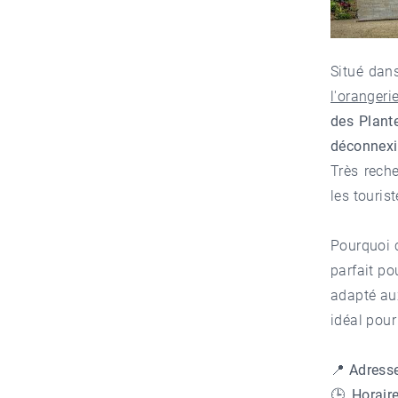
Situé dan
l'orangeri
des Plant
déconnex
Très rech
les touris
Pourquoi c
parfait po
adapté au
idéal pour
📍
Adress
🕒
Horair