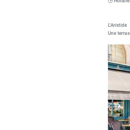
🕒
Horair
L'Aristide
Une terras