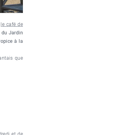
,
le café de
 du Jardin
ropice à la
antais que
dredi et de