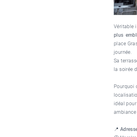
Véritable 
plus embl
place Gras
journée.
Sa terrass
la soirée 
Pourquoi c
localisat
idéal pour
ambiance 
📍
Adress