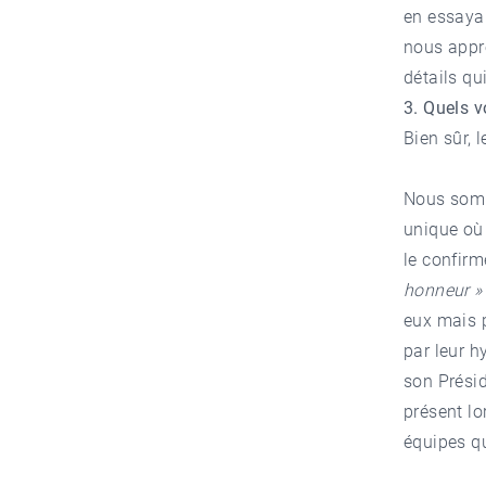
en essaya
nous appre
détails qu
3. Quels v
Bien sûr, 
Nous somm
unique où 
le confirm
honneur 
eux mais p
par leur h
son Prési
présent lo
équipes q