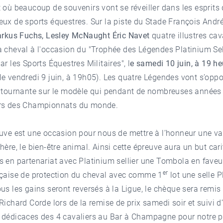
 où beaucoup de souvenirs vont se réveiller dans les esprits
ux de sports équestres. Sur la piste du Stade François Andr
Markus Fuchs, Lesley McNaught Éric Navet
quatre illustres cav
 cheval à l'occasion du "Trophée des Légendes Platinium Sel
ar les Sports Équestres Militaires", l
e samedi 10 juin, à 19 he
e vendredi 9 juin, à 19h05). Les quatre Légendes vont s’opp
 tournante sur le modèle qui pendant de nombreuses années a
rs des Championnats du monde.
uve est une occasion pour nous de mettre à l’honneur une va
hère, le bien-être animal. Ainsi cette épreuve aura un but cari
 en partenariat avec Platinium sellier une Tombola en faveu
er
nçaise de protection du cheval avec comme 1
lot une selle P
us les gains seront reversés à la Ligue, le chèque sera remis
Richard Corde lors de la remise de prix samedi soir et suivi d
 dédicaces des 4 cavaliers au Bar à Champagne pour notre p