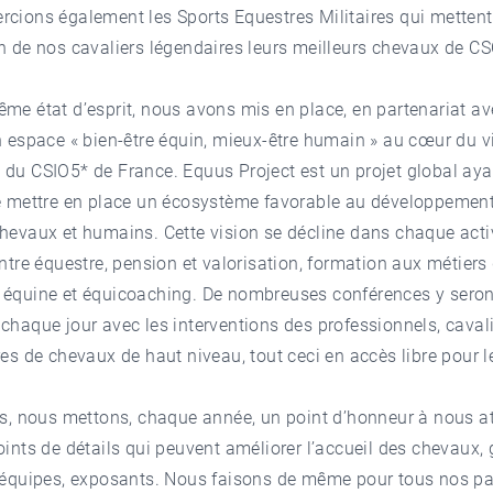
cions également les Sports Equestres Militaires qui mettent
n de nos cavaliers légendaires leurs meilleurs chevaux de CS
me état d’esprit, nous avons mis en place, en partenariat a
n espace « bien-être équin, mieux-être humain » au cœur du v
du CSIO5* de France. Equus Project est un projet global aya
de mettre en place un écosystème favorable au développemen
hevaux et humains. Cette vision se décline dans chaque activ
entre équestre, pension et valorisation, formation aux métiers
 équine et équicoaching. De nombreuses conférences y seron
chaque jour avec les interventions des professionnels, cavali
res de chevaux de haut niveau, tout ceci en accès libre pour l
rs, nous mettons, chaque année, un point d’honneur à nous at
oints de détails qui peuvent améliorer l’accueil des chevaux,
, équipes, exposants. Nous faisons de même pour tous nos pa