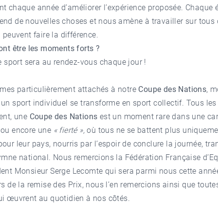
nt chaque année d’améliorer l’expérience proposée. Chaque é
nd de nouvelles choses et nous amène à travailler sur tous
i peuvent faire la différence.
ont être les moments forts ?
le sport sera au rendez-vous chaque jour !
es particulièrement attachés à notre
Coupe des Nations
, 
un sport individuel se transforme en sport collectif. Tous les
ent, une
Coupe des Nations
est un moment rare dans une car
»
ou encore une
« fierté »,
où tous ne se battent plus uniqueme
our leur pays, nourris par l’espoir de conclure la journée, tr
ymne national. Nous remercions la Fédération Française d’Eq
dent Monsieur Serge Lecomte qui sera parmi nous cette anné
rs de la remise des Prix, nous l’en remercions ainsi que toute
ui œuvrent au quotidien à nos côtés.