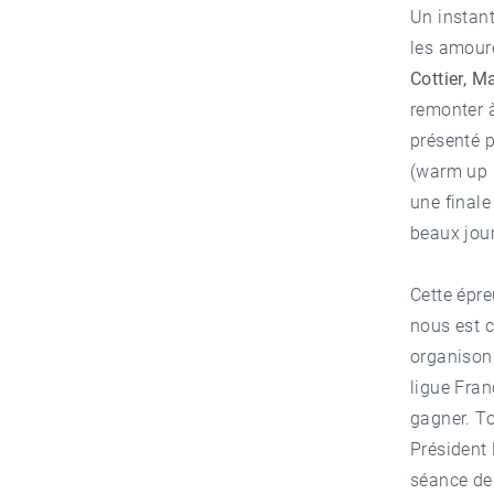
Un instant
les amoure
Cottier, 
remonter à
présenté p
(warm up l
une finale
beaux jou
Cette épre
nous est c
organisons
ligue Fra
gagner. To
Président 
séance de