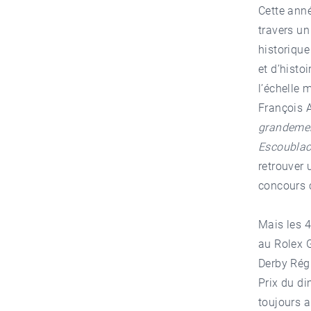
Cette anné
travers un
historique
et d’histo
l’échelle 
François 
grandemen
Escoublac,
retrouver 
concours c
Mais les 4
au Rolex G
Derby Régi
Prix du di
toujours a