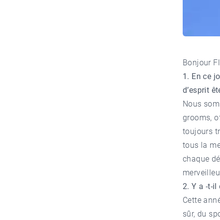
Bonjour Fl
1. En ce j
d’esprit ê
Nous somme
grooms, of
toujours t
tous la me
chaque dét
merveilleu
2. Y a -t-
Cette ann
sûr, du sp