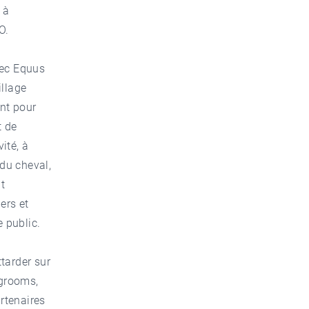
 à
O.
vec Equus
illage
nt pour
t de
ité, à
 du cheval,
t
ers et
e public.
tarder sur
 grooms,
rtenaires