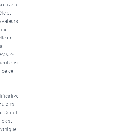
preuve à
èle et
e valeurs
onne à
lle de
a
Baule-
 voulions
t de ce
ificative
culaire
ex Grand
 c’est
mythique