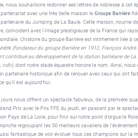
e, nous souhaitions redonner ses lettres de noblesse à cet é
 partenariat avec une très belle maison le
Groupe Barrière
fid
 partenaire du Jumping de La Baule. Cette maison, nourrie d
ire, coïncident avec l’image prestigieuse de la France qui ray
mondiale. L’histoire du groupe Barrière est intimement liée à ce
André
(fondateur du groupe Barrière en 1912, François André 
t contribué au développement de la station balnéaire de La 
 ndlr)
, dont notre stade équestre honore le nom. Ainsi, nous
un partenaire historique afin de renouer avec ceux qui ont fai
e qu’il est aujourd’hui.
 jours nous offrent un spectacle fabuleux, de la première qual
rand Prix avec le Prix FFE du jeudi, en passant par le specta
on Pays de La Loire, pour finir sur notre point d’orgue le Rol
manche regroupant les 50 meilleurs cavaliers de l’événement.
ussi fantastique de voir évoluer tous ces champions sur la 