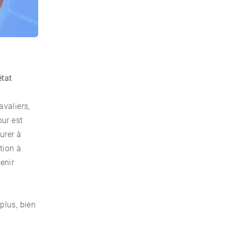
état
valiers,
our est
urer à
ntion à
enir
plus, bien