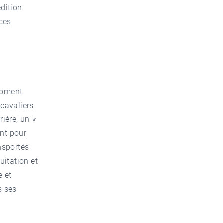
dition
 ces
moment
 cavaliers
rière, un
«
nt pour
ansportés
uitation et
e et
s ses