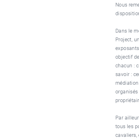
Nous remer
dispositio
Dans le mê
Project, u
exposants 
objectif 
chacun : c
savoir : c
médiation
organisés 
propriétai
Par ailleu
tous les p
cavaliers