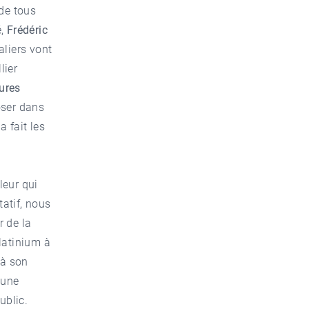
 de tous
é,
Frédéric
aliers vont
lier
ures
oser dans
 fait les
leur qui
tatif, nous
r de la
latinium à
 à son
’une
ublic.