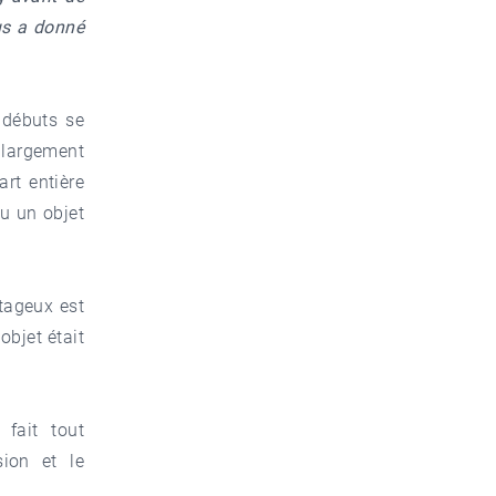
ous a donné
s débuts se
s largement
art entière
u un objet
tageux est
objet était
fait tout
sion et le