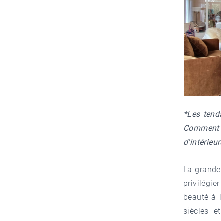
*Les tend
Comment tr
d'intérieu
La grande
privilégie
beauté à l
siècles e