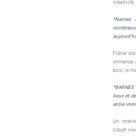
créativité
*Nantes 
nombreuse
aujourd'hu
Flâner dan
immense p
bois, le m
*BARNES e
lieux et 
entre immo
Un intéri
L’objet in