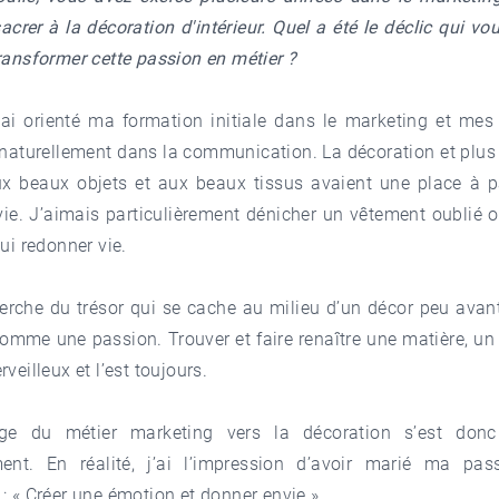
crer à la décoration d'intérieur. Quel a été le déclic qui v
ransformer cette passion en métier ?
j’ai orienté ma formation initiale dans le marketing et me
 naturellement dans la communication. La décoration et plu
aux beaux objets et aux beaux tissus avaient une place à p
ie. J’aimais particulièrement dénicher un vêtement oublié o
lui redonner vie.
herche du trésor qui se cache au milieu d’un décor peu avan
mme une passion. Trouver et faire renaître une matière, un 
veilleux et l’est toujours.
ge du métier marketing vers la décoration s’est donc 
ment. En réalité, j’ai l’impression d’avoir marié ma pas
: « Créer une émotion et donner envie ».