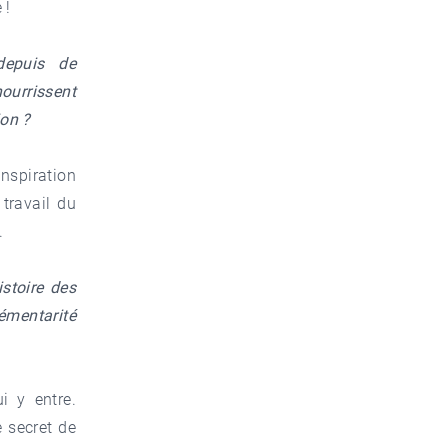
e !
depuis de
ourrissent
ion ?
inspiration
travail du
.
stoire des
émentarité
i y entre.
e secret de