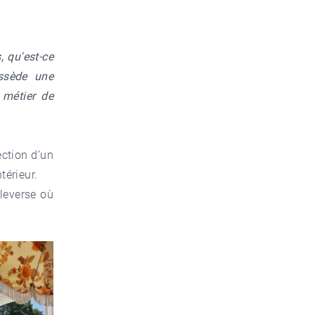
, qu'est-ce
ossède une
 métier de
ection d’un
térieur.
uleverse où