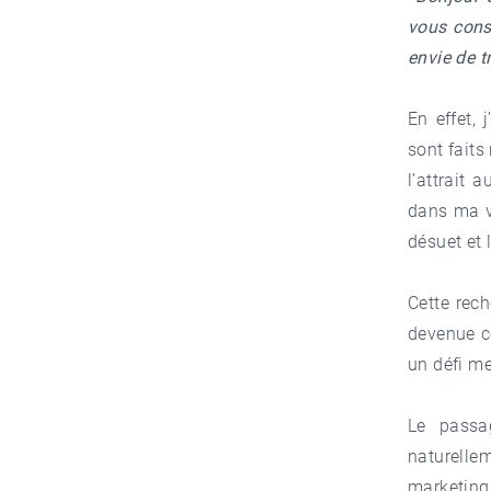
vous consa
envie de t
En effet, 
sont faits
l’attrait 
dans ma v
désuet et 
Cette rec
devenue co
un défi mer
Le passa
naturelle
marketing 