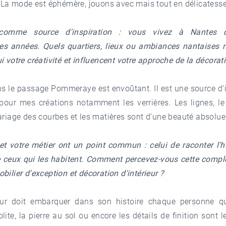
. La mode est éphémère, jouons avec mais tout en délicatess
comme source d'inspiration : vous vivez à Nantes 
s années. Quels quartiers, lieux ou ambiances nantaises n
i votre créativité et influencent votre approche de la décorat
s le passage Pommeraye est envoûtant. Il est une source d’
our mes créations notamment les verrières. Les lignes, le 
ariage des courbes et les matières sont d’une beauté absolue
t votre métier ont un point commun : celui de raconter l'hi
de ceux qui les habitent. Comment percevez-vous cette compl
bilier d'exception et décoration d'intérieur ?
eur doit embarquer dans son histoire chaque personne qu
solite, la pierre au sol ou encore les détails de finition sont l