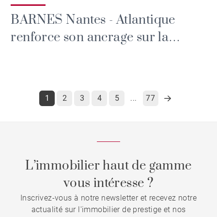
BARNES Nantes - Atlantique
renforce son ancrage sur la
façade atlantique avec deux
nouvelles implantations à
Pornichet et Vannes
1
2
3
4
5
77
...
L’immobilier haut de gamme
vous intéresse ?
Inscrivez-vous à notre newsletter et recevez notre
actualité sur l'immobilier de prestige et nos