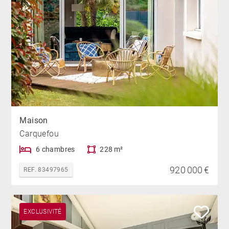
Maison
Carquefou
6 chambres
228 m²
920 000 €
REF. 83497965
EXCLUSIVITÉ