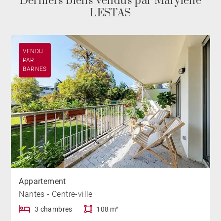
Derniers biens vendus par Marylène
LESTAS
VENDU
PAR
BARNES
Appartement
Nantes - Centre-ville
3 chambres
108 m²