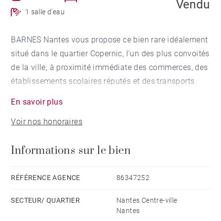
Vendu
1 salle d'eau
BARNES Nantes vous propose ce bien rare idéalement
situé dans le quartier Copernic, l’un des plus convoités
de la ville, à proximité immédiate des commerces, des
établissements scolaires réputés et des transports.
En savoir plus
Situé au sein d’une copropriété de standing
Voir nos honoraires
récemment rénovée et disposant d'un ascenseur, cet
appartement traversant offre un espace de vie de plus
Informations sur le bien
de 45 m², baigné de lumière naturelle, prolongé par
une terrasse de 13 m² exposée Sud-Ouest avec une
vue dégagée sur le jardin.
RÉFÉRENCE AGENCE
86347252
SECTEUR/ QUARTIER
Nantes Centre-ville
Vous trouverez également deux chambres spacieuses
Nantes
(avec la possibilité d’en aménager une troisième), un