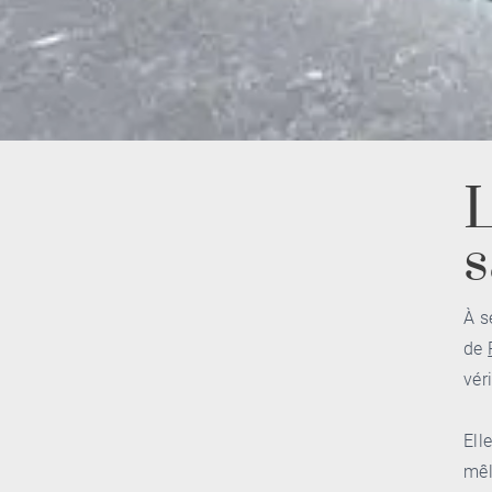
L
À s
de
vér
Ell
mêl