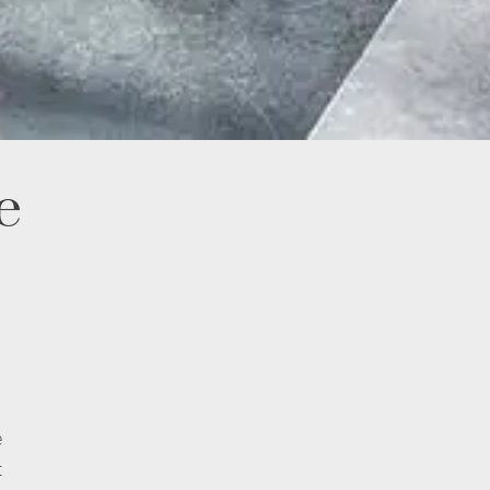
e
e
t