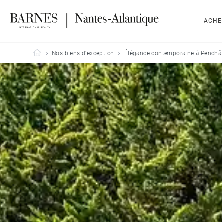
ACHE
Barnes Nantes-Atlantique
Nos biens d'exception
Élégance contemporaine à Penchâ