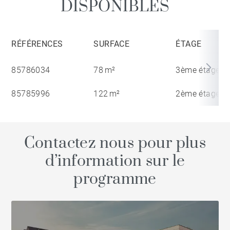
DISPONIBLES
RÉFÉRENCES
SURFACE
ÉTAGE
85786034
78 m²
3ème étage
85785996
122 m²
2ème étage
Contactez nous pour plus
d’information sur le
programme