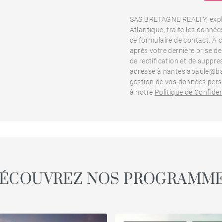
SAS BRETAGNE REALTY, expl
Atlantique, traite les donnée
ce formulaire de contact. À c
après votre dernière prise d
de rectification et de suppr
adressé à nanteslabaule@bar
gestion de vos données perso
à notre
Politique de Confiden
ÉCOUVREZ NOS PROGRAMM