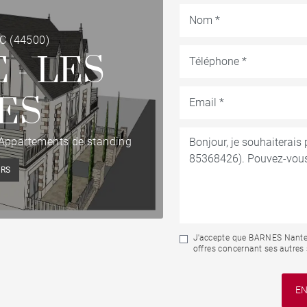
C (44500)
 - LES
ES
Appartements de standing
URS
J'accepte que BARNES Nantes-
offres concernant ses autres 