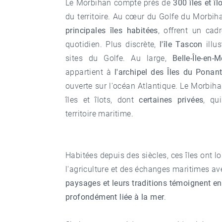
Le Morbihan compte près de
300 îles et îl
du territoire. Au cœur du Golfe du Morbih
principales îles habitées
, offrent un cad
quotidien. Plus discrète,
l'île Tascon
illus
sites du Golfe. Au large,
Belle-Île-en-M
appartient à
l'archipel des Îles du Ponan
ouverte sur l'océan Atlantique. Le Morbih
îles et îlots, dont
certaines
privées
, qu
territoire maritime.
Habitées depuis des siècles, ces îles ont 
l'agriculture et des échanges maritimes av
paysages et leurs traditions témoignent enc
profondément liée à la mer
.