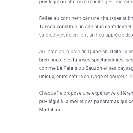
privilégié
où alternent mouillages, chemins 
Reliée au continent par une chaussée subm
Tascon constitue un site plus confidentiel
sa biodiversité en font un lieu apprécié de
Au large de la baie de Quiberon,
Belle-Île-e
bretonnes
. Ses
falaises spectaculaires
,
ses
comme
Le Palais
ou
Sauzon
et ses paysag
unique
, entre nature sauvage et douceur in
Chaque île propose une expérience différen
privilégié à la mer
et des
panoramas qui co
Morbihan
.