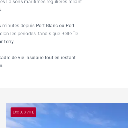
es liaisons maritimes régulières reliant
s.
es minutes depuis
Port-Blanc ou Port
elon les périodes, tandis que Belle-Île-
r ferry
.
cadre de vie insulaire tout en restant
n.
EXCLUSIVITÉ