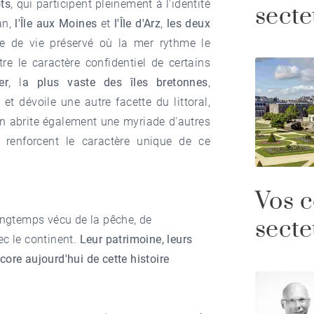
ots
, qui participent pleinement à l'identité
secte
an,
l'Île aux Moines
et
l'Île d'Arz
,
les deux
re de vie préservé où la mer rythme le
tre le caractère confidentiel de certains
er
, l
a plus vaste des îles bretonnes
,
t
et dévoile une autre facette du littoral,
an abrite également une myriade d'autres
i renforcent le caractère unique de ce
Vos c
longtemps vécu de la pêche, de
secte
ec le continent.
Leur patrimoine, leurs
ore aujourd'hui de cette histoire