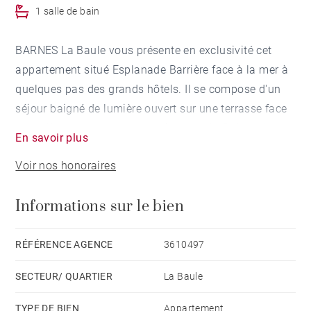
1 salle de bain
BARNES La Baule vous présente en exclusivité cet
appartement situé Esplanade Barrière face à la mer à
quelques pas des grands hôtels. Il se compose d'un
séjour baigné de lumière ouvert sur une terrasse face
mer offrant une vue panoramique sur la Baie de La
En savoir plus
Baule, une cuisine open-space aménagée et équipée,
Voir nos honoraires
deux chambres, une salle de bains puis une salle
d'eau. Un garage et une cave complètent l'ensemble.
Informations sur le bien
Rénové en 2008 avec des prestations de qualité.
Honoraires à la charge du vendeur - Montant moyen
de la quote-part de charges courantes 800 €/an - Les
RÉFÉRENCE AGENCE
3610497
informations sur les risques auxquels ce bien est
SECTEUR/ QUARTIER
La Baule
exposé sont disponibles sur le site Géorisques :
www.georisques.gouv.fr
TYPE DE BIEN
Appartement