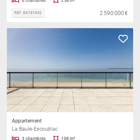
6 chambres
258 m²
2 590 000 €
REF. 86787492
Appartement
La Baule-Escoublac
3 chambres
108 m²