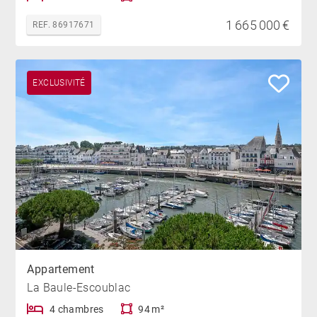
1 665 000 €
REF. 86917671
EXCLUSIVITÉ
Appartement
La Baule-Escoublac
4 chambres
94 m²