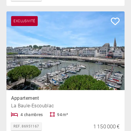
EXCLUSIVITÉ
Appartement
La Baule-Escoublac
4 chambres
94 m²
1 150 000 €
REF. 86951167