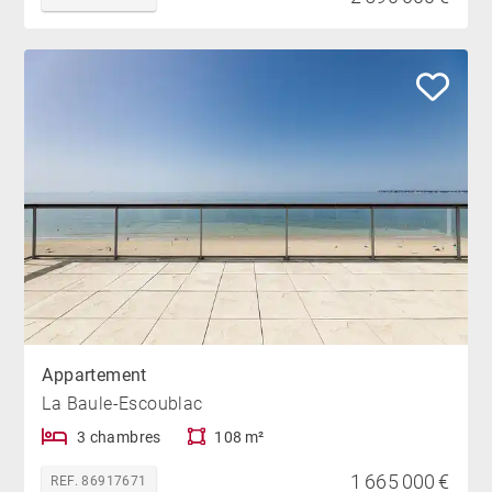
Appartement
La Baule-Escoublac
3 chambres
108 m²
1 665 000 €
REF. 86917671