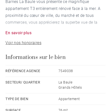
Barnes La Baule vous présente ce magnifique
appartement T3 entièrement rénové face à la mer. A
proximité du cœur de ville, du marché et de tous
commerces, vous apprécierez la superbe vue de la
baie de La Baule ainsi que les volumes et la
En savoir plus
distribution intérieure des pièces de ce magnifique
Voir nos honoraires
appartement. Vous serez charmés par sa décoration
très cosy et contemporaine du salon donnant sur la
Informations sur le bien
terrasse ainsi que dans deux chambres et des salles
d'eau privatives. Un stationnement extérieur et une
cave complètent ce bien rare à la vente.
RÉFÉRENCE AGENCE
7549038
SECTEUR/ QUARTIER
La Baule
Les informations sur les risques auxquels ce bien est
Grands Hôtels
exposé sont disponibles sur le site Géorisques :
www.georisques.gouv.fr Honoraires à la charge du
TYPE DE BIEN
Appartement
vendeur - Montant estimé des dépenses annuelles
SURFACE
76 m²