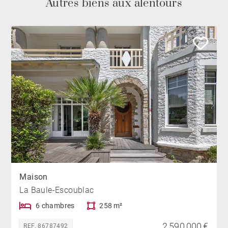
Autres biens aux alentours
Maison
La Baule-Escoublac
6 chambres
258 m²
2 590 000 €
REF. 86787492