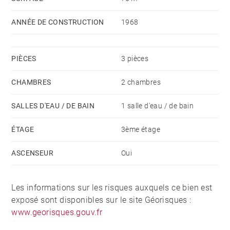
d'énergie pour un usage standard, établi à partir des
prix de l'énergie de l'année 2021 : 740€ ~ 1040€ - Les
ANNÉE DE CONSTRUCTION
1968
informations sur les risques auxquels ce bien est
exposé sont disponibles sur le site Géorisques :
PIÈCES
3 pièces
www.georisques.gouv.fr
CHAMBRES
2 chambres
SALLES D'EAU / DE BAIN
1 salle d'eau / de bain
ÉTAGE
3ème étage
ASCENSEUR
Oui
Les informations sur les risques auxquels ce bien est
exposé sont disponibles sur le site Géorisques :
www.georisques.gouv.fr