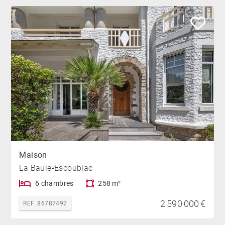
Maison
La Baule-Escoublac
6 chambres
258 m²
2 590 000 €
REF. 86787492