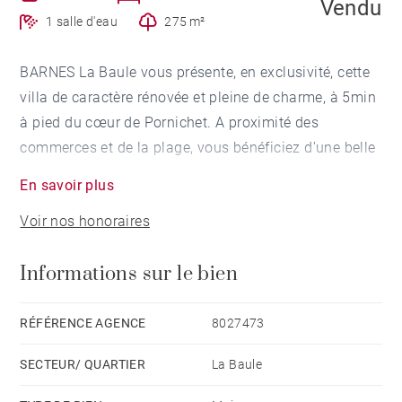
Vendu
1 salle d'eau
275 m²
BARNES La Baule vous présente, en exclusivité, cette
villa de caractère rénovée et pleine de charme, à 5min
à pied du cœur de Pornichet. A proximité des
commerces et de la plage, vous bénéficiez d'une belle
pièce de vie lumineuse avec une cuisine ouverte sur
En savoir plus
un espace extérieur. Trois chambres avec la
Voir nos honoraires
possibilité d'une 4ème vous permettront d'accueillir
famille et amis. Le jardin vous permettra de profiter de
Informations sur le bien
moments de détente au soleil. Possibilité de garer une
voiture dans le jardin. Dépendance de 30 m² à rénover.
Bien rare à la vente. Coup de cœur assuré.
RÉFÉRENCE AGENCE
8027473
SECTEUR/ QUARTIER
La Baule
Les informations sur les risques auxquels ce bien est
exposé sont disponibles sur le site Géorisques :