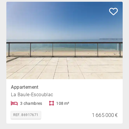
Appartement
La Baule-Escoublac
3 chambres
108 m²
1 665 000 €
REF. 86917671