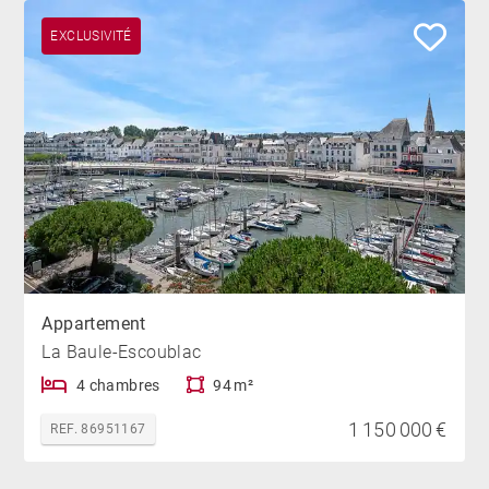
EXCLUSIVITÉ
Appartement
La Baule-Escoublac
4 chambres
94 m²
1 150 000 €
REF. 86951167