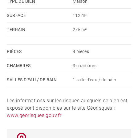
TYPE DE BIEN
Maison
www.georisques.gouv.fr Honoraires à la charge du
SURFACE
112 m²
vendeur - Les informations sur les risques auxquels ce
bien est exposé sont disponibles sur le site
TERRAIN
275 m²
Géorisques : www.georisques.gouv.fr
PIÈCES
4 pièces
CHAMBRES
3 chambres
SALLES D'EAU / DE BAIN
1 salle d'eau / de bain
Les informations sur les risques auxquels ce bien est
exposé sont disponibles sur le site Géorisques :
www.georisques.gouv.fr