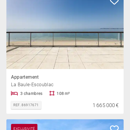
Appartement
La Baule-Escoublac
3 chambres
108 m²
1 665 000 €
REF. 86917671
EXCLUSIVITÉ