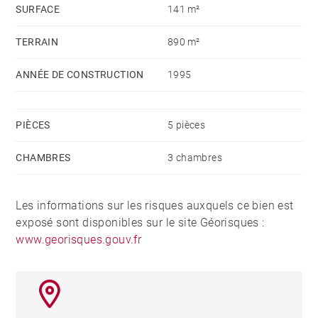
SURFACE
141 m²
sur les risques auxquels ce bien est exposé sont
disponibles sur le site Géorisques :
TERRAIN
890 m²
www.georisques.gouv.fr
ANNÉE DE CONSTRUCTION
1995
PIÈCES
5 pièces
CHAMBRES
3 chambres
Les informations sur les risques auxquels ce bien est
exposé sont disponibles sur le site Géorisques :
www.georisques.gouv.fr