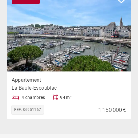
Appartement
La Baule-Escoublac
4 chambres
94 m²
1 150 000 €
REF. 86951167