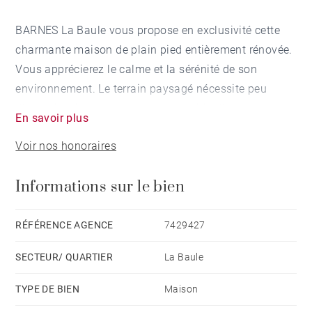
BARNES La Baule vous propose en exclusivité cette
charmante maison de plain pied entièrement rénovée.
Vous apprécierez le calme et la sérénité de son
environnement. Le terrain paysagé nécessite peu
d'entretien, il est recouvert pour moitié d'une vaste
En savoir plus
terrasse entourant la piscine chauffée. Profitez des
Voir nos honoraires
soirées entre amis et des moments de détentes près
du Pool House. Cette maison à taille humaine se
Informations sur le bien
composant de 3 chambres dont deux avec salles
d'eau privatives, d'une cuisine américaine aménagée
et équipée, d'un salon-salle à manger avec cheminée,
RÉFÉRENCE AGENCE
7429427
d'un salon d'été, d'un garage et d'une buanderie, vous
SECTEUR/ QUARTIER
La Baule
apportera tout le confort contemporain. Une
rénovation de qualité offrant de belles prestations.
TYPE DE BIEN
Maison
Honoraires à la charge du vendeur - Les informations