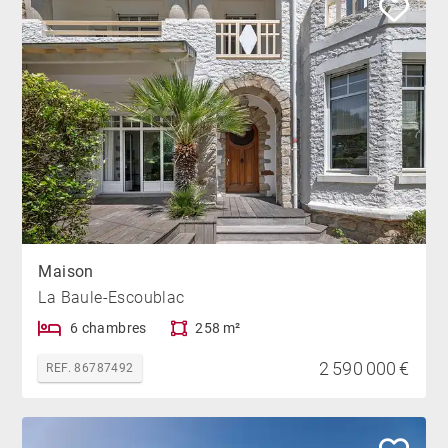
Maison
La Baule-Escoublac
6 chambres
258 m²
2 590 000 €
REF. 86787492