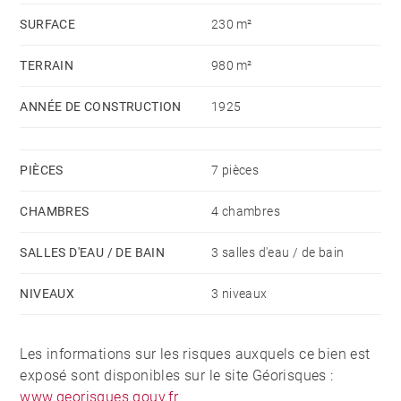
qu'une salle d'eau d'origine agrémentent l'ensemble.
SURFACE
230 m²
De grandes combles ainsi que le rez-de-jardin sont
aménageables. Un garage fermé puis un studio
TERRAIN
980 m²
indépendant complètent ce bien. Des travaux sont à
prévoir pour que cette villa retrouve toute sa
ANNÉE DE CONSTRUCTION
1925
splendeur. Un projet de rénovation est déjà à votre
disposition en notre agence. Honoraires à la charge
PIÈCES
7 pièces
du vendeur - Les informations sur les risques
auxquels ce bien est exposé sont disponibles sur le
CHAMBRES
4 chambres
site Géorisques : www.georisques.gouv.fr
SALLES D'EAU / DE BAIN
3 salles d'eau / de bain
NIVEAUX
3 niveaux
Les informations sur les risques auxquels ce bien est
exposé sont disponibles sur le site Géorisques :
www.georisques.gouv.fr