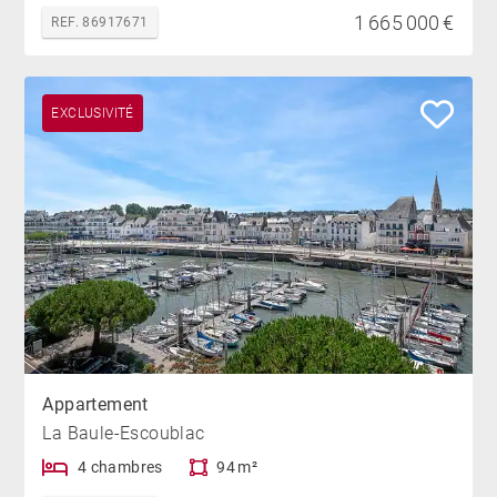
1 665 000 €
REF. 86917671
EXCLUSIVITÉ
Appartement
La Baule-Escoublac
4 chambres
94 m²