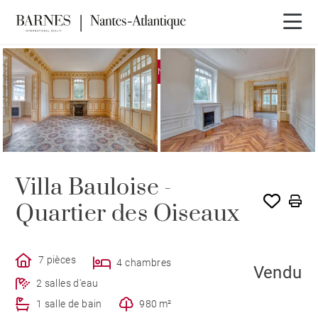
EXCLUSIVITÉ
VENDU PAR BARNES
Villa Bauloise -
Quartier des Oiseaux
7 pièces
4 chambres
Vendu
2 salles d'eau
1 salle de bain
980 m²