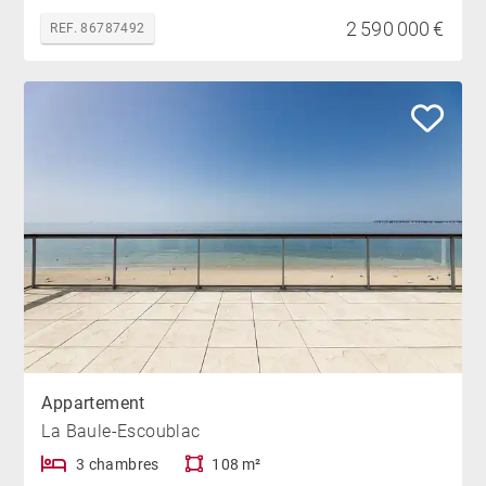
2 590 000 €
REF. 86787492
Appartement
La Baule-Escoublac
3 chambres
108 m²