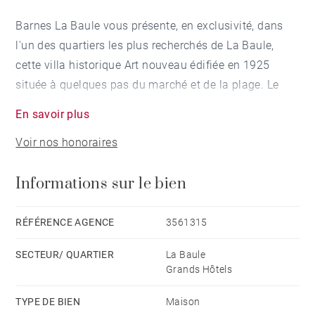
Barnes La Baule vous présente, en exclusivité, dans
l'un des quartiers les plus recherchés de La Baule,
cette villa historique Art nouveau édifiée en 1925
située à quelques pas du marché et de la plage. Le
charme opère immédiatement dès l'entrée dans ce
En savoir plus
jardin de prés de 1000 m². La villa comprend
Voir nos honoraires
actuellement une belle entrée, une double réception
s'ouvrant sur une spacieuse véranda close puis un
Informations sur le bien
salon. Ces trois pièces sont dotées de belles
cheminées et les sols décorés de carreaux de ciment
et parquets d'origine rappellent le charme des années
RÉFÉRENCE AGENCE
3561315
folles. Une spacieuse cuisine complète ce niveau.
SECTEUR/ QUARTIER
La Baule
L'étage accessible par un escalier, se distribue quatre
Grands Hôtels
chambres dont deux aux volumes généreux avec un
balcon ouvert sur le jardin. Une salle de bain ainsi
TYPE DE BIEN
Maison