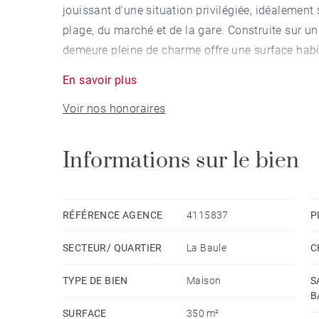
jouissant d'une situation privilégiée, idéalement 
plage, du marché et de la gare. Construite sur u
demeure pleine de charme offre une surface habi
Elle propose un très spacieux séjour/salon ave
En savoir plus
véritable pièce à vivre, un bureau, une salle de b
Voir nos honoraires
bains ou salle d'eau, buanderie et chaufferie co
terrasse spacieuse et ombragée à l'abri des rega
grande qualité, dans un environnement calme et 
Informations sur le bien
moyen de la quote-part de charges courantes 3,
RÉFÉRENCE AGENCE
4115837
P
SECTEUR/ QUARTIER
La Baule
C
TYPE DE BIEN
Maison
S
B
SURFACE
350 m²