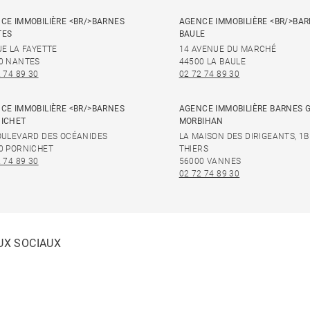
CE IMMOBILIÈRE <BR/>BARNES
AGENCE IMMOBILIÈRE <BR/>BAR
TES
BAULE
UE LA FAYETTE
14 AVENUE DU MARCHÉ
0 NANTES
44500 LA BAULE
 74 89 30
02 72 74 89 30
CE IMMOBILIÈRE <BR/>BARNES
AGENCE IMMOBILIÈRE BARNES 
ICHET
MORBIHAN
OULEVARD DES OCÉANIDES
LA MAISON DES DIRIGEANTS, 1B
0 PORNICHET
THIERS
 74 89 30
56000 VANNES
02 72 74 89 30
UX SOCIAUX