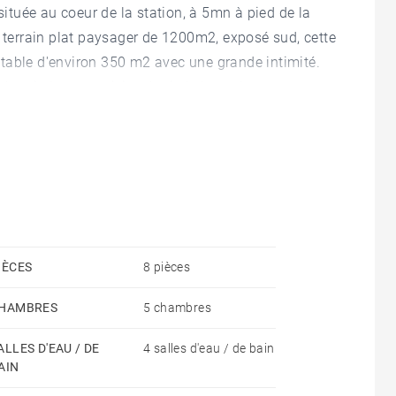
située au coeur de la station, à 5mn à pied de la
n terrain plat paysager de 1200m2, exposé sud, cette
table d'environ 350 m2 avec une grande intimité.
c cheminée, une cuisine équipée haut de gamme
illard, un salon télévision, 6 chambres avec salle de
mplètent la disposition. Un grand garage, une
rds. Une très belle propriété avec des matériaux de
rare. Honoraires à la charge du vendeur - Montant
200 €/an
IÈCES
8 pièces
HAMBRES
5 chambres
ALLES D'EAU / DE
4 salles d'eau / de bain
AIN