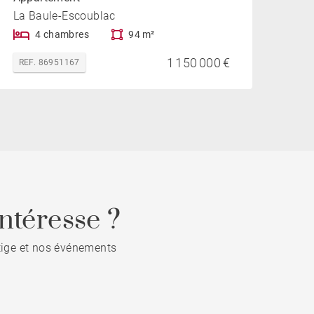
La Baule-Escoublac
4 chambres
94 m²
1 150 000 €
REF. 86951167
ntéresse ?
stige et nos événements