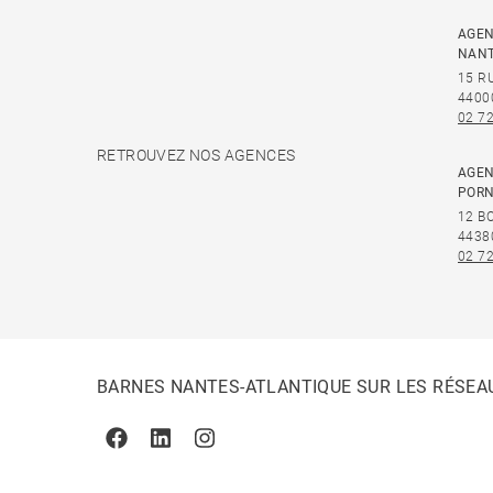
AGEN
NAN
15 R
4400
02 72
RETROUVEZ NOS AGENCES
AGEN
PORN
12 B
4438
02 72
BARNES NANTES-ATLANTIQUE SUR LES RÉSEA
Facebook
Linkedin
Instagram