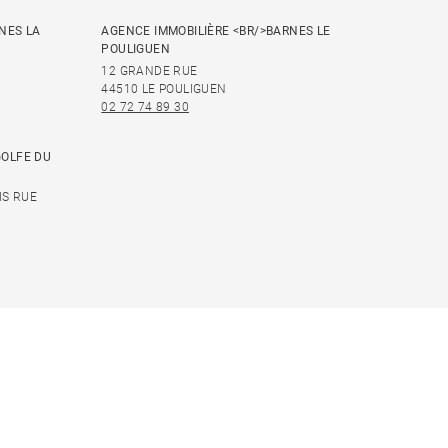
NES LA
AGENCE IMMOBILIÈRE <BR/>BARNES LE
POULIGUEN
12 GRANDE RUE
44510 LE POULIGUEN
02 72 74 89 30
GOLFE DU
IS RUE