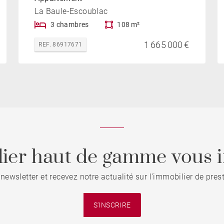
La Baule-Escoublac
3 chambres
108 m²
1 665 000 €
REF. 86917671
ier haut de gamme vous i
 newsletter et recevez notre actualité sur l'immobilier de pre
S'INSCRIRE