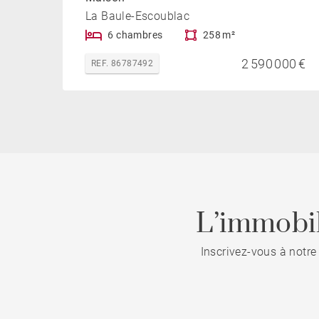
La Baule-Escoublac
6 chambres
258 m²
2 590 000 €
REF. 86787492
L’immobil
Inscrivez-vous à notre