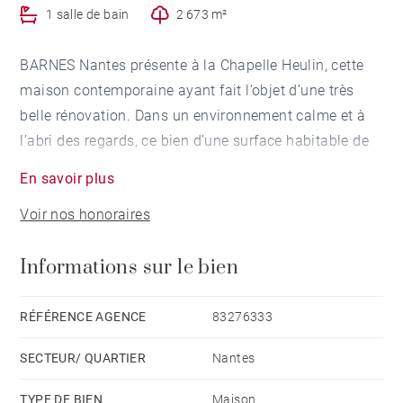
1 salle de bain
2 673 m²
BARNES Nantes présente à la Chapelle Heulin, cette
maison contemporaine ayant fait l’objet d’une très
belle rénovation. Dans un environnement calme et à
l’abri des regards, ce bien d’une surface habitable de
230 m² se compose au rez de chaussée d’une entrée,
En savoir plus
d'un vaste double séjour, d’une cuisine ouverte sur une
Voir nos honoraires
belle véranda abritant une grande pièce de vie, d’une
chambre, de deux bureaux et d’une buanderie. L’étage
Informations sur le bien
offre une chambre parentale avec dressing et salle de
douche, trois chambres doubles et une salle de
douche. En annexes : deux garages pour 4 voitures,
RÉFÉRENCE AGENCE
83276333
une piscine chauffée, et un abri de jardin sur un terrain
SECTEUR/ QUARTIER
Nantes
de 2670 m² joliment paysagé. Belles prestations :
aspiration centralisée, sol chauffant, huisseries
TYPE DE BIEN
Maison