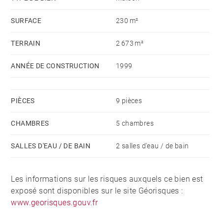
double vitrage, climatisation, etc. Un bien rare
SURFACE
230 m²
pouvant convenir parfaitement à une famille
cherchant la tranquillité de la campagne. Honoraires à
TERRAIN
2 673 m²
la charge du vendeur - Montant estimé des dépenses
annuelles d'énergie pour un usage standard : 1190€ ~
ANNÉE DE CONSTRUCTION
1999
1660€
PIÈCES
9 pièces
CHAMBRES
5 chambres
SALLES D'EAU / DE BAIN
2 salles d'eau / de bain
Les informations sur les risques auxquels ce bien est
exposé sont disponibles sur le site Géorisques :
www.georisques.gouv.fr