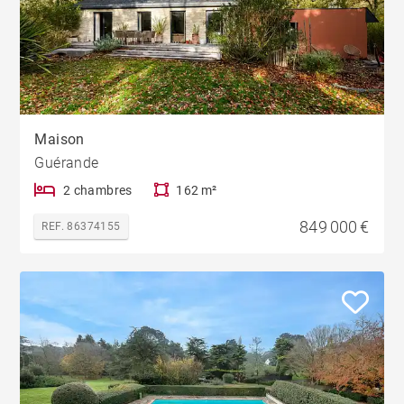
Maison
Guérande
2 chambres
162 m²
849 000 €
REF. 86374155