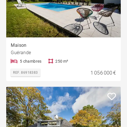
Maison
Guérande
5 chambres
250 m²
1 056 000 €
REF. 86918383