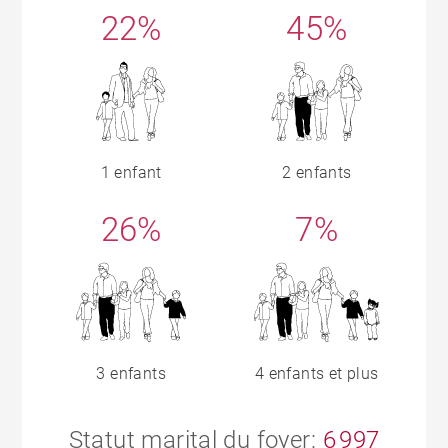
22%
45%
1 enfant
2 enfants
26%
7%
3 enfants
4 enfants et plus
Statut marital du foyer:
6 997