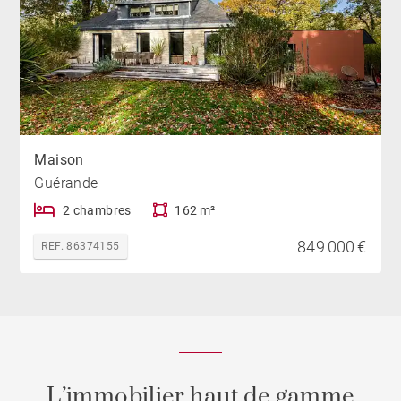
Maison
Guérande
2 chambres
162 m²
849 000 €
REF. 86374155
L’immobilier haut de gamme