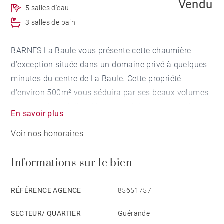
Vendu
5 salles d'eau
3 salles de bain
BARNES La Baule vous présente cette chaumière
d’exception située dans un domaine privé à quelques
minutes du centre de La Baule. Cette propriété
d'environ 500m² vous séduira par ses beaux volumes
et son cadre paisible. Vous apprécierez sa grande
En savoir plus
capacité d'accueil avec ses 9 chambres et 9 salles de
Voir nos honoraires
bains pour recevoir aisément famille et amis. À
l'extérieur, vous apprécierez son grand parc arboré
Informations sur le bien
avec sa piscine chauffée. Honoraires à la charge du
vendeur
RÉFÉRENCE AGENCE
85651757
SECTEUR/ QUARTIER
Guérande