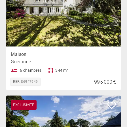
Maison
Guérande
6 chambres
344 m²
995 000 €
REF. 86947949
EXCLUSIVITÉ