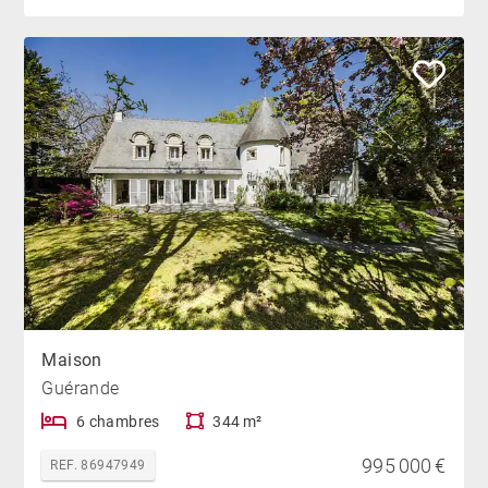
Maison
Guérande
6 chambres
344 m²
995 000 €
REF. 86947949