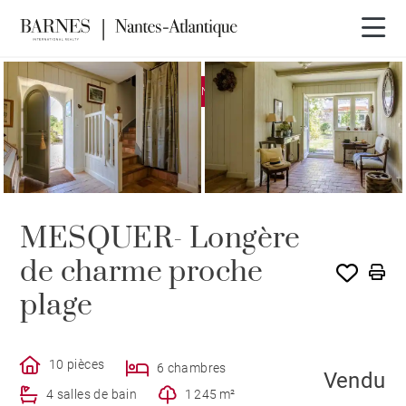
EXCLUSIVITÉ
VENDU PAR BARNES
MESQUER- Longère
de charme proche
plage
10 pièces
6 chambres
Vendu
4 salles de bain
1 245 m²