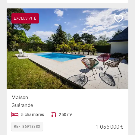
EXCLUSIVITÉ
Maison
Guérande
5 chambres
250 m²
1 056 000 €
REF. 86918383