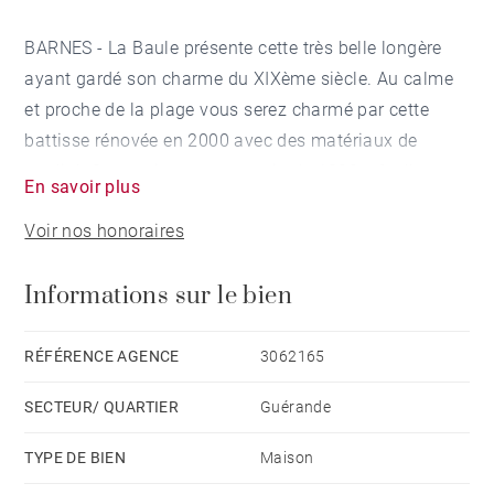
BARNES - La Baule présente cette très belle longère
ayant gardé son charme du XIXème siècle. Au calme
et proche de la plage vous serez charmé par cette
battisse rénovée en 2000 avec des matériaux de
qualité. Construite sur un terrain de 1300 m², elle se
En savoir plus
compose ainsi: Entrée, salon, salle à manger, cuisine
Voir nos honoraires
et arrière cuisine, pièce de rangement. A l'étage, 2
suites parentales, 1 chambre bureau et 2 salles de
Informations sur le bien
bains. Dans sa dépendance attenante: 3 chambres,
séjour, cuisine ouverte, salle de bains, salle d'eau. Un
Patio de 100 m² fleuri et abrité présage de belle
RÉFÉRENCE AGENCE
3062165
soirées conviviales. Honoraires à la charge du
SECTEUR/ QUARTIER
Guérande
vendeur - Montant moyen de la quote-part de charges
courantes 1,650 €/an
TYPE DE BIEN
Maison