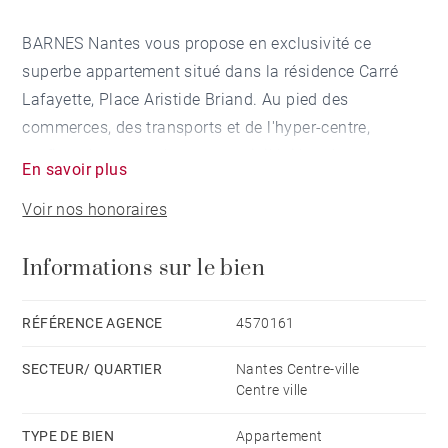
BARNES Nantes vous propose en exclusivité ce
superbe appartement situé dans la résidence Carré
Lafayette, Place Aristide Briand. Au pied des
commerces, des transports et de l'hyper-centre,
profitez de cet emplacement privilégié et de cette
En savoir plus
résidence exceptionnelle entièrement réhabilitée en
Voir nos honoraires
2015. Au 2èmé étage avec ascenseur, cet
appartement orienté sud comprend une entrée avec
Informations sur le bien
placard, une cuisine équipée et aménagée, un salon,
une salle à manger et une suite parentale. Possibilité
d'une 2ème chambre. Emplacement de parking en
RÉFÉRENCE AGENCE
4570161
sous-sol. Honoraires à la charge du vendeur - Montant
SECTEUR/ QUARTIER
Nantes Centre-ville
moyen de la quote-part de charges courantes 930
Centre ville
€/an - Les informations sur les risques auxquels ce
bien est exposé sont disponibles sur le site
TYPE DE BIEN
Appartement