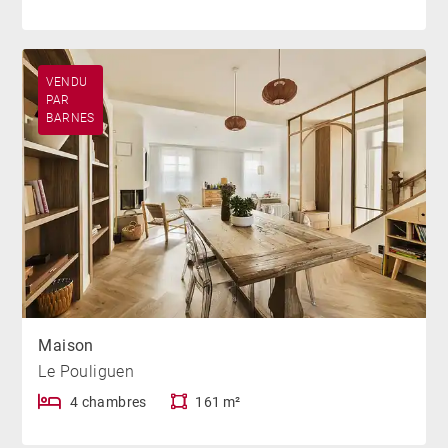
VENDU
PAR
BARNES
Maison
Le Pouliguen
4 chambres
161 m²