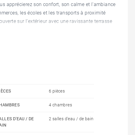
Vous apprécierez son confort, son calme et l'ambiance
merces, les écoles et les transports à proximité
uverte sur l'extérieur avec une ravissante terrasse
in complètent ce bien à visiter absolument.
timé des dépenses annuelles d'énergie pour un
rgie de l'année 2021 : 1479€ ~ 2003€
IÈCES
6 pièces
HAMBRES
4 chambres
ALLES D'EAU / DE
2 salles d'eau / de bain
AIN