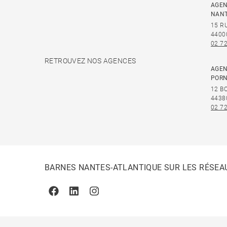
AGEN
NAN
15 R
4400
02 72
RETROUVEZ NOS AGENCES
AGEN
PORN
12 B
4438
02 72
BARNES NANTES-ATLANTIQUE SUR LES RÉSEA
Facebook
Linkedin
Instagram