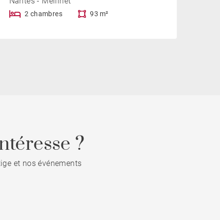
Nantes - Mellinet
2 chambres
93 m²
ntéresse ?
stige et nos événements