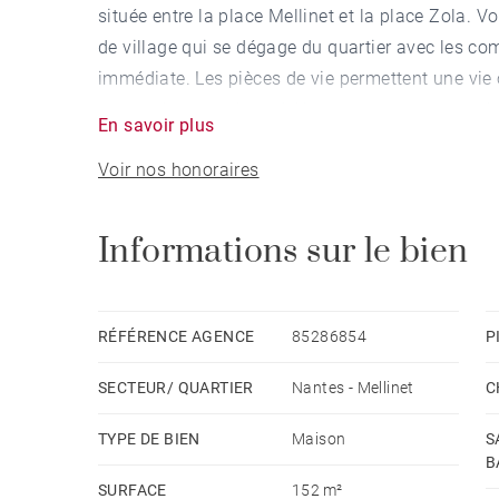
située entre la place Mellinet et la place Zola. 
de village qui se dégage du quartier avec les com
immédiate. Les pièces de vie permettent une vie o
paysagée exposée sud. Un garage et une cave à v
En savoir plus
Honoraires à la charge du vendeur - Montant es
Voir nos honoraires
usage standard, établi à partir des prix de l'éne
Informations sur le bien
RÉFÉRENCE AGENCE
85286854
P
SECTEUR/ QUARTIER
Nantes - Mellinet
C
TYPE DE BIEN
Maison
S
B
SURFACE
152 m²