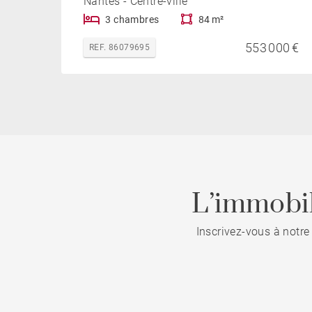
Nantes - Centre-ville
3 chambres
84 m²
553 000 €
REF. 86079695
L’immobil
Inscrivez-vous à notre