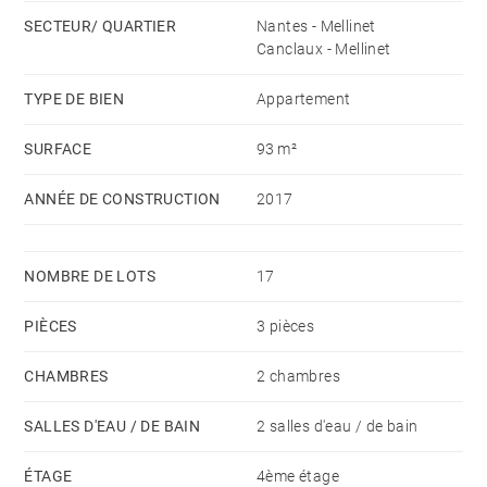
parquet massif, la luminosité et le calme dont
SECTEUR/ QUARTIER
Nantes - Mellinet
bénéficie l’appartement vendu avec un garage double
Canclaux - Mellinet
et boxé. Honoraires à la charge du vendeur - Nombre
de lots dans la copropriété: 17 - Montant moyen de la
TYPE DE BIEN
Appartement
quote-part de charges courantes 1,866 €/an
SURFACE
93 m²
ANNÉE DE CONSTRUCTION
2017
NOMBRE DE LOTS
17
PIÈCES
3 pièces
CHAMBRES
2 chambres
SALLES D'EAU / DE BAIN
2 salles d'eau / de bain
ÉTAGE
4ème étage