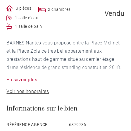
3 pièces
2 chambres
Vendu
1 salle d'eau
1 salle de bain
BARNES Nantes vous propose entre la Place Mélinet
et la Place Zola ce très bel appartement aux
prestations haut de gamme situé au dernier étage
d'une résidence de grand standing construit en 2018.
Le bien se compose d’une large entrée avec
En savoir plus
rangements, d’un séjour spacieux et lumineux puisque
Voir nos honoraires
donnant sur une terrasse plein sud de 15m² et une
deuxième terrasse orientée ouest de 20m², d’une
Informations sur le bien
cuisine ouverte et aménagée, de deux chambres dont
une en suite avec sa salle de douche, d'une salle de
bain, et deux toilettes. Vous serez séduits par le
RÉFÉRENCE AGENCE
6879736