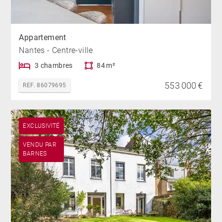
Appartement
Nantes - Centre-ville
3 chambres
84 m²
553 000 €
REF. 86079695
EXCLUSIVITÉ
VENDU PAR
BARNES