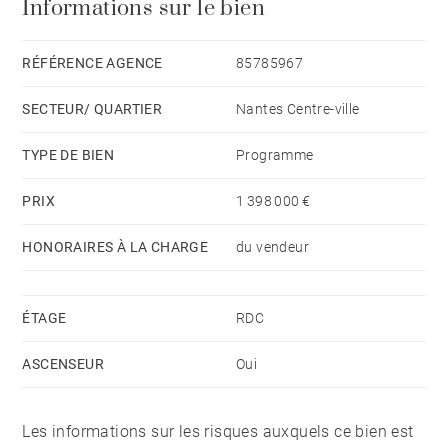
Informations sur le bien
offrent un maximum de lumière. Sa localisation idéale
vous permettra une vie quotidienne facile avec un
accès à pied aux commerces, aux écoles et aux
RÉFÉRENCE AGENCE
85785967
transports.
SECTEUR/ QUARTIER
Nantes Centre-ville
TYPE DE BIEN
Programme
PRIX
1 398 000 €
HONORAIRES À LA CHARGE
du vendeur
ÉTAGE
RDC
ASCENSEUR
Oui
Les informations sur les risques auxquels ce bien est