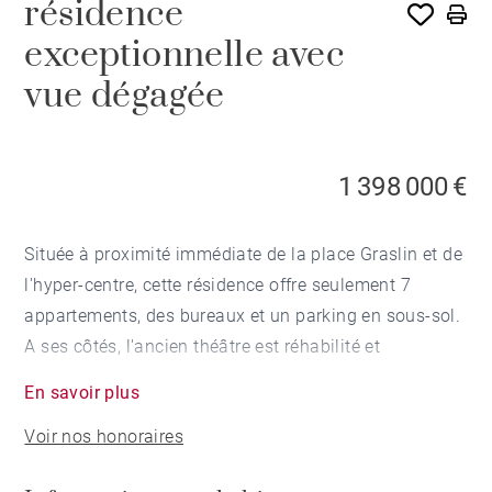
résidence
exceptionnelle avec
vue dégagée
1 398 000 €
Située à proximité immédiate de la place Graslin et de
l'hyper-centre, cette résidence offre seulement 7
appartements, des bureaux et un parking en sous-sol.
A ses côtés, l'ancien théâtre est réhabilité et
transformé en bureaux. Les appartements sont
En savoir plus
conçus sur mesure pour en faire des biens exclusifs.
Voir nos honoraires
Les pièces de vie sont prolongées par de confortables
terrasses et balcons et de grandes baies vitrées