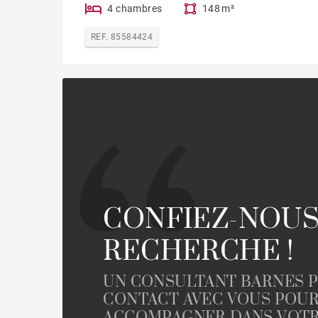
4 chambres
148 m²
REF. 85584424
CONFIEZ-NOUS
RECHERCHE !
UN CONSULTANT BARNES 
CONTACT AVEC VOUS POU
ACCOMPAGNER DANS VOTR