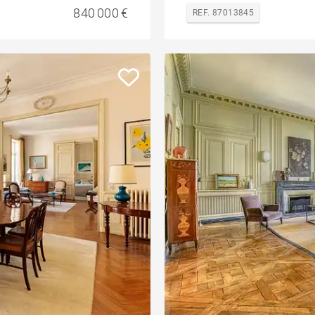
840 000 €
REF. 87013845