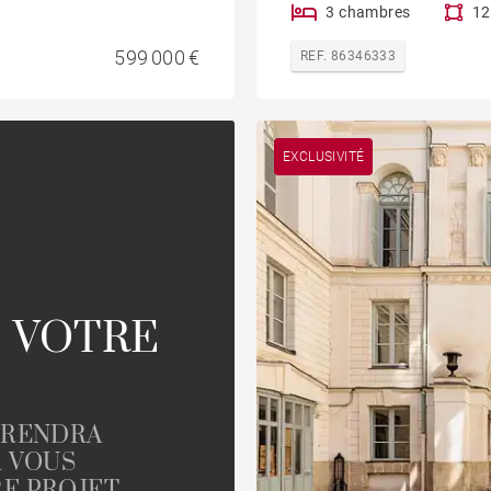
3 chambres
12
599 000 €
REF. 86346333
EXCLUSIVITÉ
 VOTRE
PRENDRA
R VOUS
E PROJET