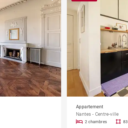
Villa bauloise
Bien d'exception
amme
Bureau et
commerce
Dernier étage
Terrasse
À rénover
Hôtel particulier
Cours Cambronne
Appartement
Nantes - Centre-ville
2 chambres
83