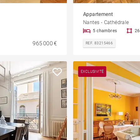
Appartement
Nantes - Cathédrale
5 chambres
26
965 000 €
REF. 83215466
EXCLUSIVITÉ