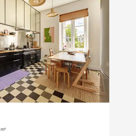
Vue Erdre
Vue mer
Style ancien
Parking / Garage
Ascenseur
Château / Manoir
 m²