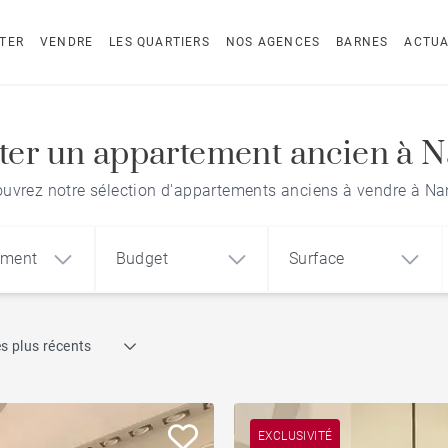
TER
VENDRE
LES QUARTIERS
NOS AGENCES
BARNES
ACTUA
ter un appartement ancien à N
uvrez notre sélection d'appartements anciens à vendre à Na
ement
Budget
Surface
Recherche par référence
s plus récents
1
2
3
m²
€
€
Face mer
ement
Maison
Terrain
Piscine
EXCLUSIVITÉ