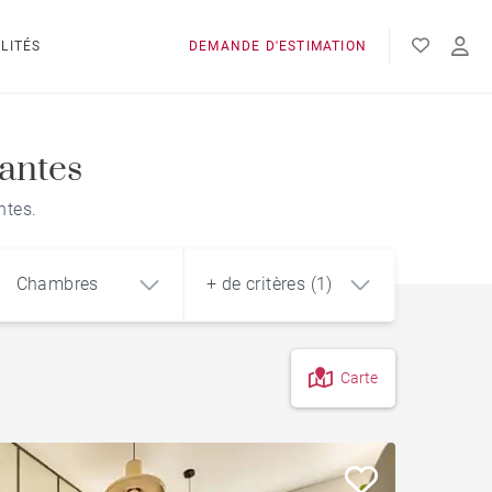
LITÉS
DEMANDE D'ESTIMATION
antes
ntes.
Chambres
+ de critères (1)
Carte
4
5+
m²
Jardin
Style contemporain