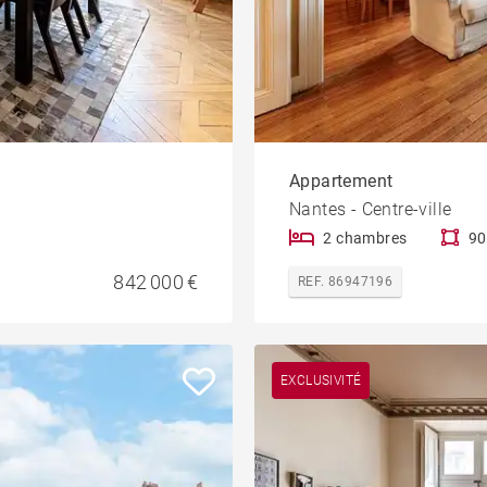
Appartement
Nantes - Centre-ville
2 chambres
90
842 000 €
REF. 86947196
EXCLUSIVITÉ