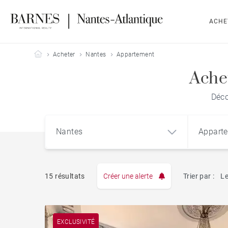
ACHE
Barnes Nantes-Atlantique
Acheter
Nantes
Appartement
Ache
Déco
Nantes
Appart
15 résultats
Créer une alerte
Trier par :
Le
Appart
Nantes
EXCLUSIVITÉ