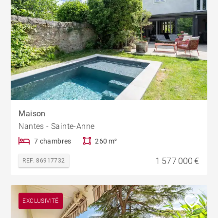
Maison
Nantes - Sainte-Anne
7 chambres
260 m²
1 577 000 €
REF. 86917732
EXCLUSIVITÉ