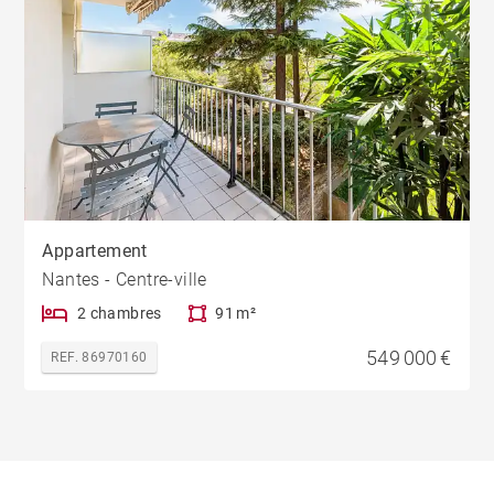
Appartement
Nantes - Centre-ville
2 chambres
91 m²
549 000 €
REF. 86970160