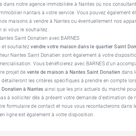
us dans notre
agence immobilière à Nantes
où nos consultant
mmobilier nantais à votre service. Vous pouvez également él
 nos
maisons à vendre à Nantes
ou éventuellement nos
appar
n
si vous le souhaitez.
Nantes Saint Donatien avec BARNES
e et souhaitez
vendre votre maison dans le quartier Saint Do
cteur
Nantes Saint Donatien
sont également à votre dispositi
mercialisation. Vous bénéficierez avec BARNES d'un accom
re projet de
vente de maison à Nantes Saint Donatien
dans l
détailleront les critères spécifiques à prendre en compte lor
t Donatien à Nantes
ainsi que les prix actuels du marché po
pas à solliciter dès à présent votre demande d'
estimation de
tre formulaire de contact et nous vous recontacterons dans le
en ligne est également à votre disposition.