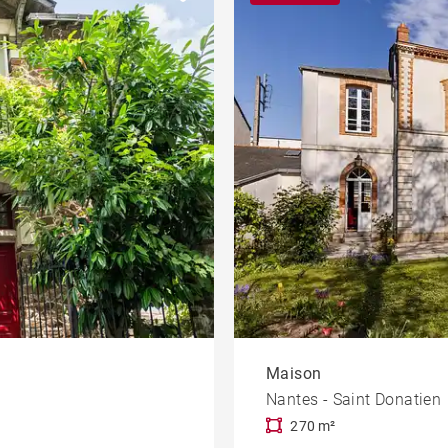
Villa bauloise
Bien d'exception
amme
Bureau et
commerce
Dernier étage
Terrasse
À rénover
Hôtel particulier
Cours Cambronne
Maison
Nantes - Saint Donatien
270 m²