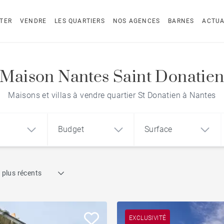
TER
VENDRE
LES QUARTIERS
NOS AGENCES
BARNES
ACTUA
Maison Nantes Saint Donatie
Maisons et villas à vendre quartier St Donatien à Nantes
Budget
Surface
Recherche par référence
 plus récents
1
2
3
m²
€
€
Face mer
ement
Maison
Terrain
Piscine
EXCLUSIVITÉ