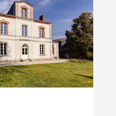
Vue Erdre
Vue mer
Style ancien
Parking / Garage
Ascenseur
Château / Manoir