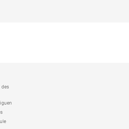
r des
liguen
es
ule