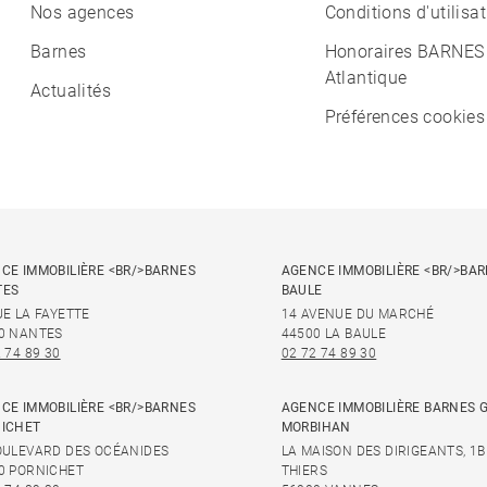
Nos agences
Conditions d'utilisa
Barnes
Honoraires BARNES
Atlantique
Actualités
Préférences cookies
CE IMMOBILIÈRE <BR/>BARNES
AGENCE IMMOBILIÈRE <BR/>BAR
TES
BAULE
UE LA FAYETTE
14 AVENUE DU MARCHÉ
0 NANTES
44500 LA BAULE
 74 89 30
02 72 74 89 30
CE IMMOBILIÈRE <BR/>BARNES
AGENCE IMMOBILIÈRE BARNES 
ICHET
MORBIHAN
OULEVARD DES OCÉANIDES
LA MAISON DES DIRIGEANTS, 1B
0 PORNICHET
THIERS