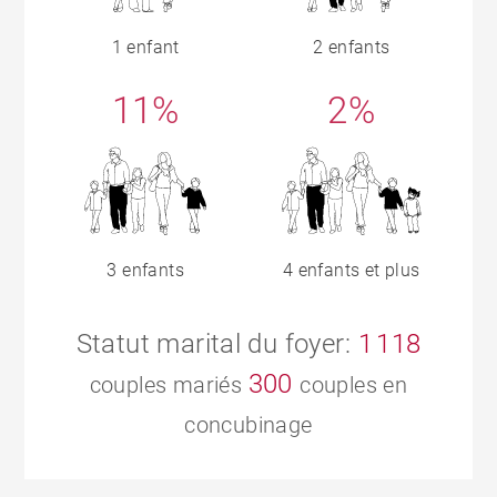
1 enfant
2 enfants
11%
2%
3 enfants
4 enfants et plus
Statut marital du foyer:
1 118
300
couples mariés
couples en
concubinage