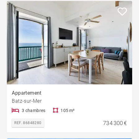
Appartement
Batz-sur-Mer
3 chambres
105 m²
734 300 €
REF. 86848280