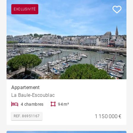
EXCLUSIVITÉ
Appartement
La Baule-Escoublac
4 chambres
94 m²
1 150 000 €
REF. 86951167