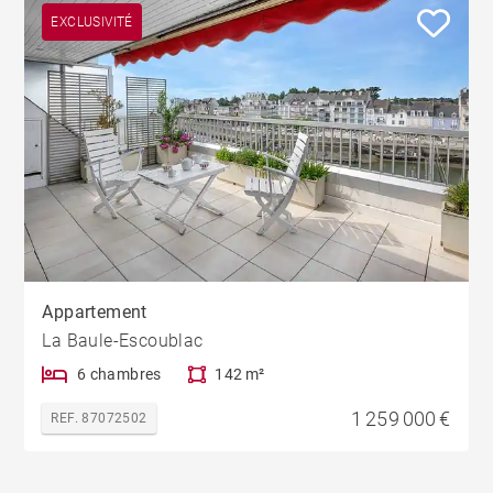
EXCLUSIVITÉ
Appartement
La Baule-Escoublac
6 chambres
142 m²
1 259 000 €
REF. 87072502