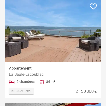
Appartement
La Baule-Escoublac
2 chambres
86 m²
2 150 000 €
REF. 86915929