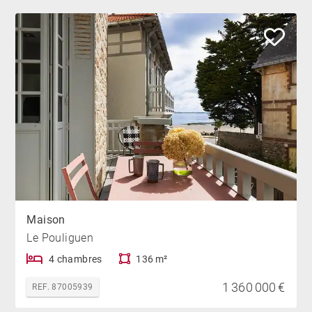
Maison
Le Pouliguen
4 chambres
136 m²
1 360 000 €
REF. 87005939