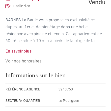
Vendu
1 salle d'eau
BARNES La Baule vous propose en exclusivité ce
duplex au 1er et dernier étage dans une belle
résidence avec piscine et tennis. Cet appartement de
60 m² se situe à 10 min à pieds de la plage de la
Govelle. Il se compose d'une entrée avec rangements,
En savoir plus
d'un séjour exposé plein sud s'ouvrant vers un balcon
Voir nos honoraires
offrant une vue dégagée vers la piscine. Cet
appartement dispose de 2 chambres, d'une salle d'eau
Informations sur le bien
et d'une cuisine aménagée. Il comprends également
un parking extérieur. Honoraires à la charge du
vendeur - Montant moyen de la quote-part de charges
RÉFÉRENCE AGENCE
3240753
courantes 480 €/an - Les informations sur les risques
SECTEUR/ QUARTIER
Le Pouliguen
auxquels ce bien est exposé sont disponibles sur le
site Géorisques : www.georisques.gouv.fr