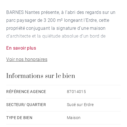
BARNES Nantes présente, à l’abri des regards sur un
parc paysager de 3 200 m² longeant l’Erdre, cette
propriété conjuguant la signature d’une maison
d’architecte et la quiétude absolue d’un bord de
rivière.
En savoir plus
Voir nos honoraires
L’ensemble de cette maison de 233 m² habitables est
orientée vers l’extérieur permettant ainsi de capter la
Informations sur le bien
lumière et le paysage depuis chaque ouverture.
L’espace de vie généreux de plus de 100 m² s’organise
autour d’un vaste séjour prolongé d’une terrasse
RÉFÉRENCE AGENCE
87014015
exposée plein sud. La cuisine ouverte, équipée de son
SECTEUR/ QUARTIER
Sucé sur Erdre
îlot central, promet des moments conviviaux en
famille tout au long de l’année, tandis qu’une
TYPE DE BIEN
Maison
cheminée à double foyer réchauffera vos soirées