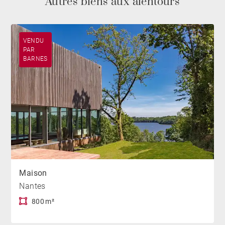
Autres biens aux alentours
VENDU
PAR
BARNES
Maison
Nantes
800 m²