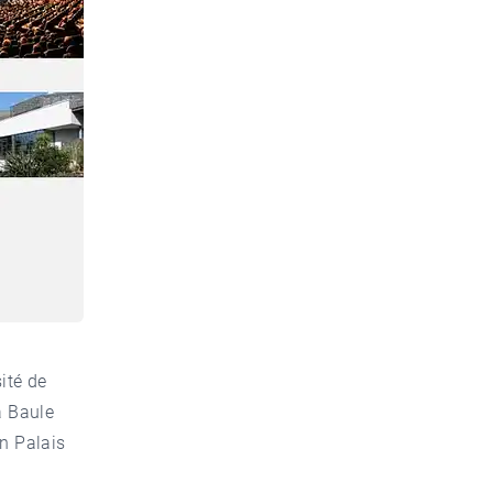
ité de
a Baule
on Palais