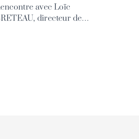
encontre avec Loïc
RETEAU, directeur de
'Association culturelle de l'été
t des Rendez-vous de l'Erdre.