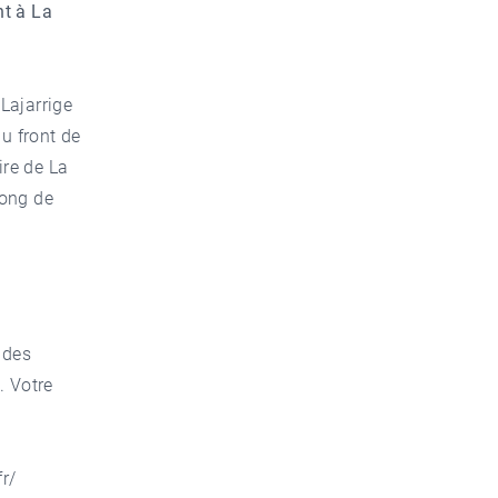
nt à La
 Lajarrige
du front de
ire de La
long de
 des
. Votre
r/