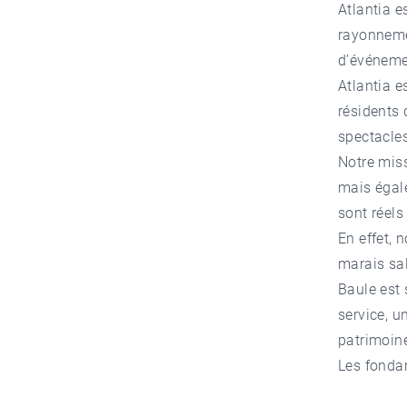
Atlantia e
rayonneme
d’événeme
Atlantia e
résidents 
spectacles
Notre miss
mais égale
sont réels
En effet, 
marais sal
Baule est 
service, u
patrimoine
Les fonda