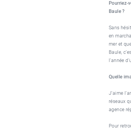
Pourriez-
Baule ?
Sans hésit
en marchan
mer et que
Baule, c’e
l’année d’
Quelle im
J’aime l’a
réseaux qu
agence rép
Pour retrou