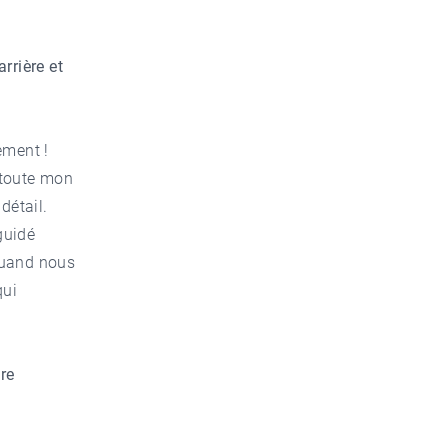
rrière et
ement !
s toute mon
détail.
guidé
Quand nous
qui
tre