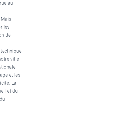
ibue au
. Mais
r les
on de
e technique
otre ville
ationale.
lage et les
cité. La
eil et du
 du