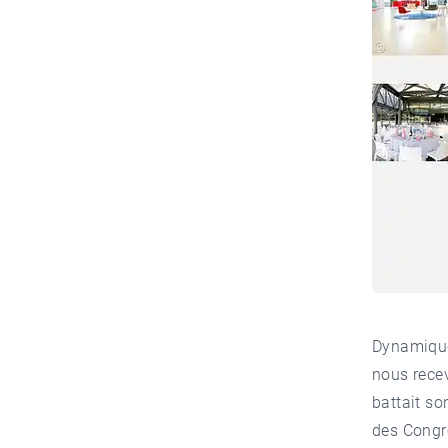
Dynamique
nous recev
battait so
des Congrè