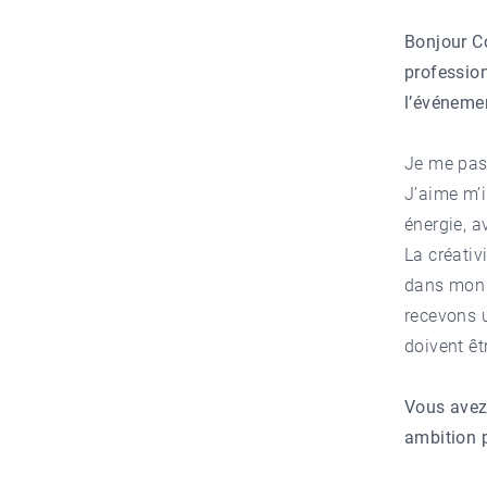
Bonjour Co
profession
l’événemen
Je me pass
J’aime m’i
énergie, a
La créativ
dans mon 
recevons 
doivent êt
Vous avez 
ambition p