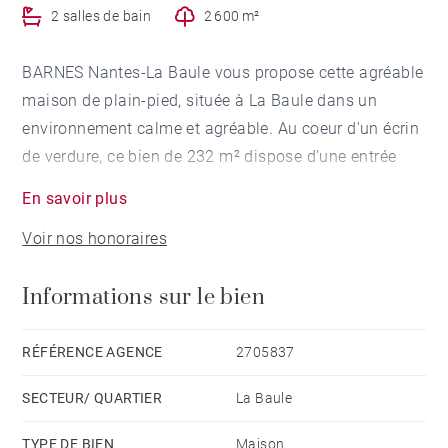
2 salles de bain
2 600 m²
BARNES Nantes-La Baule vous propose cette agréable
maison de plain-pied, située à La Baule dans un
environnement calme et agréable. Au coeur d'un écrin
de verdure, ce bien de 232 m² dispose d'une entrée
avec placards, une spacieuse pièce de vie avec
En savoir plus
cheminée qui s'ouvre sur le jardin aux essences
Voir nos honoraires
exotiques. Un salon multimédia, un bureau, une
cuisine conviviale aménagée et équipée. 4 chambres
Informations sur le bien
dont une suite parentale avec dressing et salle de
bains, une chambre d'ami avec salle d'eau privative,
les deux autres chambres avec salle de douche, un
RÉFÉRENCE AGENCE
2705837
dressing. Egalement une buanderie puis un garage
SECTEUR/ QUARTIER
La Baule
double avec grenier. Honoraires à la charge du
vendeur
TYPE DE BIEN
Maison