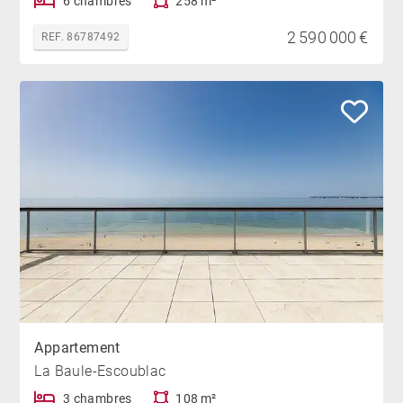
6 chambres
258 m²
2 590 000 €
REF. 86787492
Appartement
La Baule-Escoublac
3 chambres
108 m²