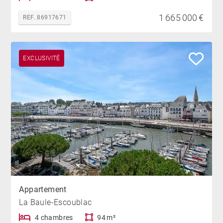
1 665 000 €
REF. 86917671
EXCLUSIVITÉ
Appartement
La Baule-Escoublac
4 chambres
94 m²