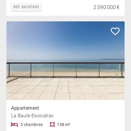
2 590 000 €
REF. 86787492
Appartement
La Baule-Escoublac
3 chambres
108 m²