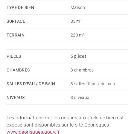
Montant moyen de la quote-part de charges courantes
TYPE DE BIEN
Maison
650 €/an - Les informations sur les risques auxquels
SURFACE
85 m²
ce bien est exposé sont disponibles sur le site
Géorisques : www.georisques.gouv.fr
TERRAIN
220 m²
PIÈCES
5 pièces
CHAMBRES
3 chambres
SALLES D'EAU / DE BAIN
3 salles d'eau / de bain
NIVEAUX
3 niveaux
Les informations sur les risques auxquels ce bien est
exposé sont disponibles sur le site Géorisques :
www.georisques.gouv.fr