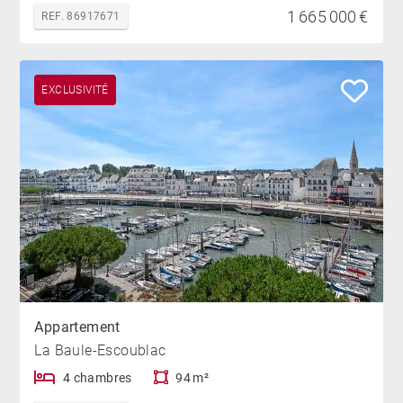
1 665 000 €
REF. 86917671
EXCLUSIVITÉ
Appartement
La Baule-Escoublac
4 chambres
94 m²