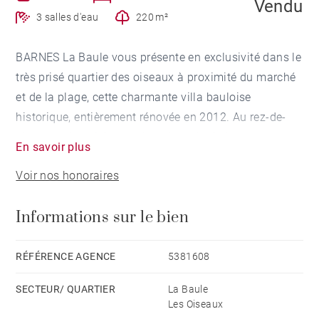
Vendu
3 salles d'eau
220 m²
BARNES La Baule vous présente en exclusivité dans le
très prisé quartier des oiseaux à proximité du marché
et de la plage, cette charmante villa bauloise
historique, entièrement rénovée en 2012. Au rez-de-
chaussée la cuisine aménagée et équipée est ouverte
En savoir plus
sur la pièce de vie et la terrasse. Une chambre de
Voir nos honoraires
plain-pied, une salle d’eau, des toilettes et une
buanderie complètent le RDC. Au 1er étage se trouvent
Informations sur le bien
2 chambres dont une donnant sur un grand balcon, et
leurs 2 salles d'eau avec WC. Au 2nd étage on trouve
un attique sous pente aménagé. Ce bien est
RÉFÉRENCE AGENCE
5381608
agrémenté d'un extérieur au calme et bien exposé
SECTEUR/ QUARTIER
La Baule
pour recevoir famille et ami·es ainsi que d'une place
Les Oiseaux
de parking. Honoraires à la charge du vendeur -