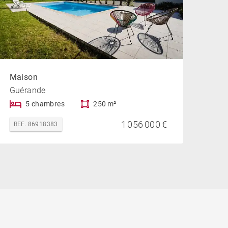
Maison
Guérande
5 chambres
250 m²
1 056 000 €
REF. 86918383