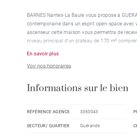
BARNES Nantes-La Baule vous propose à GUERAND
contemporaine dans un esprit open-space avec vu
ascenseur cette maison vous permettra de recevo
niveau principal d'un plateau de 170 m² compre
ouverte aménagée et équipée, un grand bureau de
En savoir plus
par une superbe terrasse d'environ 80 m² orient
Voir nos honoraires
indépendant de 63 m² comprenant un séjour avec 
chambres avec placards donnant sur une terrasse
grand dégagement donnant accès à un local tech
Informations sur le bien
voitures, une buanderie et un atelier d'une part
salle d'eau avec WC et une grande pièce pouvan
niveau que la piscine extérieure chauffée et son
RÉFÉRENCE AGENCE
3360043
P
ascenseur, une suite parentale avec dressing, WC
SECTEUR/ QUARTIER
Guérande
C
chambre donnant sur une terrasse privée de 13 m
de 2900 m² comprend plusieurs très belles espèce