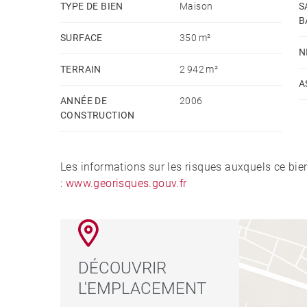
TYPE DE BIEN
Maison
S
recouvrable et chauffée exposée Sud. Honoraires
B
SURFACE
350 m²
N
TERRAIN
2 942 m²
A
ANNÉE DE
2006
CONSTRUCTION
Les informations sur les risques auxquels ce bie
:
www.georisques.gouv.fr
DÉCOUVRIR
L'EMPLACEMENT