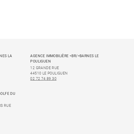
NES LA
AGENCE IMMOBILIÈRE <BR/>BARNES LE
POULIGUEN
12 GRANDE RUE
44510 LE POULIGUEN
02 72 74 89 30
GOLFE DU
IS RUE