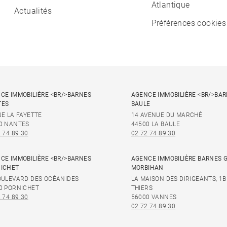
Atlantique
Actualités
Préférences cookies
CE IMMOBILIÈRE <BR/>BARNES
AGENCE IMMOBILIÈRE <BR/>BAR
TES
BAULE
UE LA FAYETTE
14 AVENUE DU MARCHÉ
0 NANTES
44500 LA BAULE
 74 89 30
02 72 74 89 30
CE IMMOBILIÈRE <BR/>BARNES
AGENCE IMMOBILIÈRE BARNES 
ICHET
MORBIHAN
OULEVARD DES OCÉANIDES
LA MAISON DES DIRIGEANTS, 1B
0 PORNICHET
THIERS
 74 89 30
56000 VANNES
02 72 74 89 30