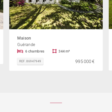
Maison
Guérande
6 chambres
344 m²
995 000 €
REF. 86947949