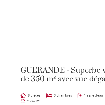
GUERANDE - Superbe vi
de 350 m² avec vue dég
8 pièces
3 chambres
1 salle d'eau
2 942 m²