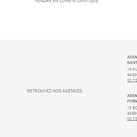
VENDRE EN LOIRE-ATLANTIQUE
AGEN
NAN
15 R
4400
02 72
RETROUVEZ NOS AGENCES
AGEN
PORN
12 B
4438
02 72