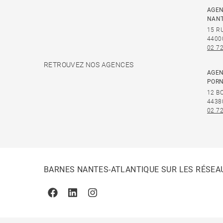
AGEN
NAN
15 R
4400
02 72
RETROUVEZ NOS AGENCES
AGEN
PORN
12 B
4438
02 72
BARNES NANTES-ATLANTIQUE SUR LES RÉSEA
Facebook
Linkedin
Instagram