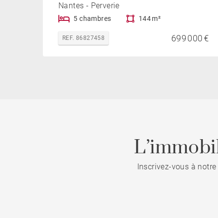
Nantes - Perverie
5 chambres
144 m²
699 000 €
REF. 86827458
L’immobil
Inscrivez-vous à notre