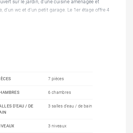
uvert sur le jardin, d'une cuisine aménagée et
, d'un wc et d'un petit garage. Le 1er étage offre 4
, une salle de bains et un wc séparé. Le 2ème étage
 douche et un dressing, une chambre avec salle de
r la qualité des travaux, par la luminosité, par le
édiate du collège de La Perverie. Honoraires à la
s annuelles d'énergie pour un usage standard :
s auxquels ce bien est exposé sont disponibles sur
IÈCES
7 pièces
HAMBRES
6 chambres
ALLES D'EAU / DE
3 salles d'eau / de bain
AIN
IVEAUX
3 niveaux