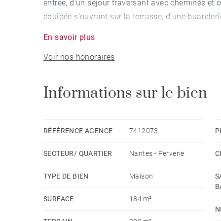
entrée, d'un séjour traversant avec cheminée et o
équipée s'ouvrant sur la terrasse, d'une buanderie
chambres doubles dont une avec salle de douche
En savoir plus
distribue la chambre parentale avec sa salle de
Voir nos honoraires
douche, un wc et un grenier. Vous serez séduits pa
joli jardin sans vis à vis et par la proximité imm
charge du vendeur - Montant estimé des dépense
Informations sur le bien
1130€ ~ 1580€ - Les informations sur les risque
le site Géorisques : www.georisques.gouv.fr
RÉFÉRENCE AGENCE
7412073
P
SECTEUR/ QUARTIER
Nantes - Perverie
C
TYPE DE BIEN
Maison
S
B
SURFACE
184 m²
N