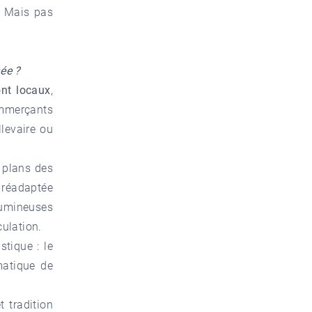
s… Mais pas
ée ?
nt locaux
,
ommerçants
levaire ou
s plans des
 réadaptée
umineuses
culation.
tique : le
matique de
 tradition