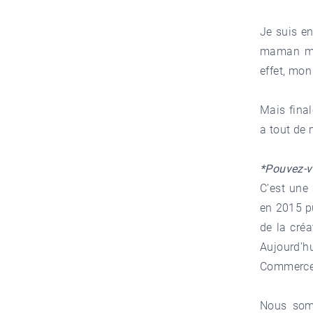
Je suis en
maman m’a 
effet, mon
Mais final
a tout de
*Pouvez-v
C’est une 
en 2015 pu
de la créa
Aujourd’h
Commerce 
Nous so