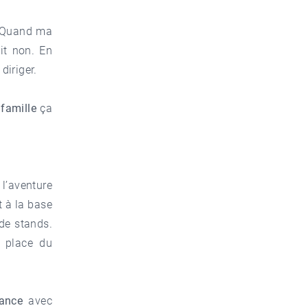
e. Quand ma
dit non. En
diriger.
n famille
ça
 l’aventure
 à la base
 de stands.
a place du
rance
avec