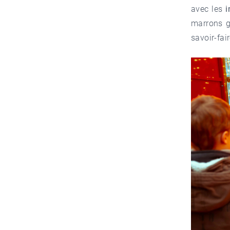
avec les
i
marrons gr
savoir-fair