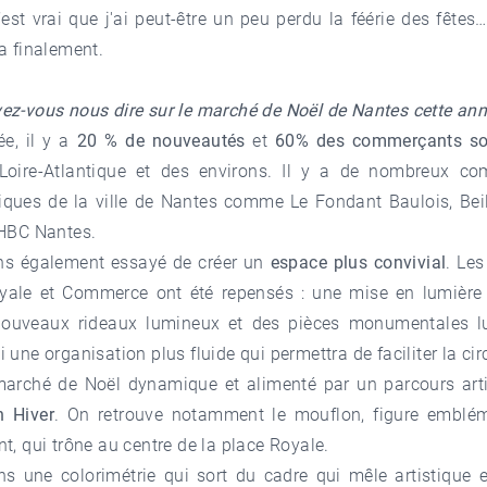
’est vrai que j'ai peut-être un peu perdu la féérie des fête
a finalement.
ez-vous nous dire sur le marché de Noël de Nantes cette ann
ée, il y a
20 % de nouveautés
et
60% des commerçants so
Loire-Atlantique et des environs. Il y a de nombreux c
ques de la ville de Nantes comme Le Fondant Baulois, Beil
 HBC Nantes.
s également essayé de créer un
espace plus convivial
. Le
yale et Commerce ont été repensés : une mise en lumière
nouveaux rideaux lumineux et des pièces monumentales l
 une organisation plus fluide qui permettra de faciliter la cir
marché de Noël dynamique et alimenté par un parcours artis
 Hiver
. On retrouve notamment le mouflon, figure emblé
t, qui trône au centre de la place Royale.
s une colorimétrie qui sort du cadre qui mêle artistique et