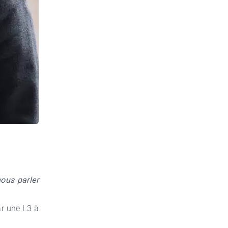
nous parler
ar une L3 à