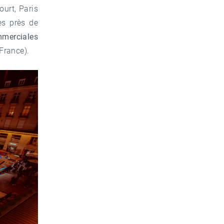
urt, Paris
es près de
merciales
France).