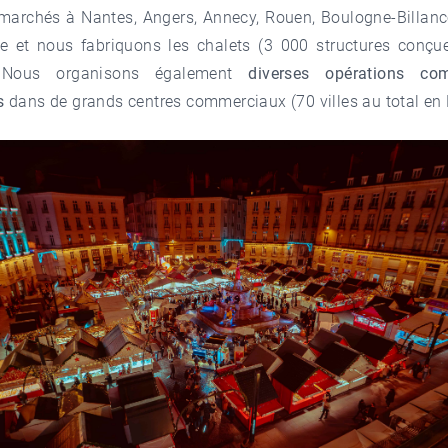
 marchés à Nantes, Angers, Annecy, Rouen, Boulogne-Billanco
e et nous fabriquons les chalets (3 000 structures conçu
. Nous organisons également
diverses opérations com
s
dans de grands centres commerciaux (70 villes au total en 