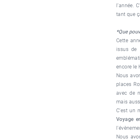
l’année. C
tant que ç
*Que pouv
Cette ann
issus de 
emblémati
encore le
Nous avon
places Ro
avec de 
mais aussi
C’est un 
Voyage en
l'évènemen
Nous avon