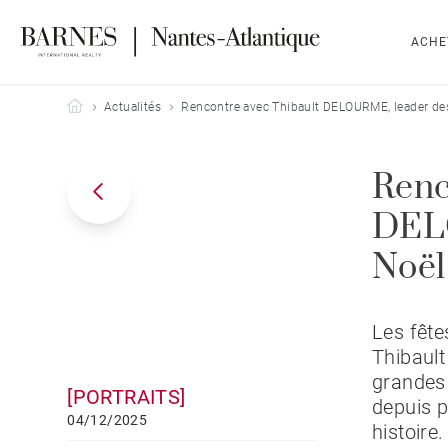
ACHE
Barnes Nantes-Atlantique
Actualités
Rencontre avec Thibault DELOURME, leader de
Renc
DELO
Noël
Les fête
Thibaul
grandes 
[PORTRAITS]
depuis p
04/12/2025
histoire.