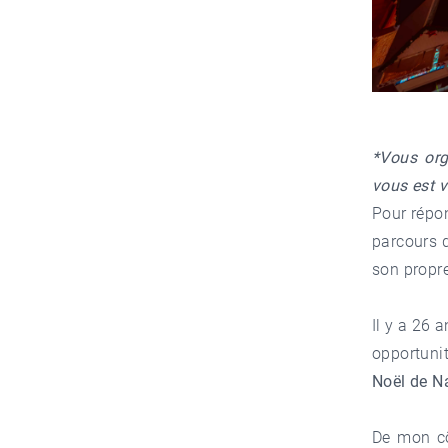
*Vous org
vous est v
Pour répo
parcours 
son propr
Il y a 26 
opportunit
Noël de Na
De mon côt