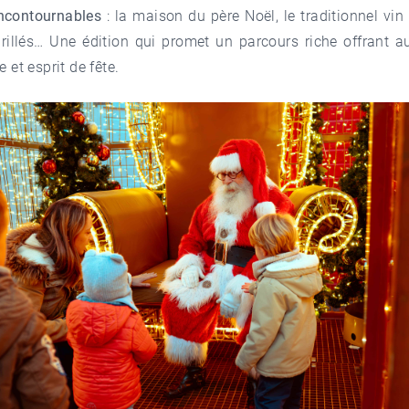
ncontournables
: la maison du père Noël, le traditionnel vin
illés… Une édition qui promet un parcours riche offrant au
e et esprit de fête.