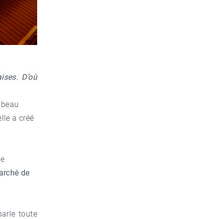
ises. D’où
n beau
lle a créé
ne
arché de
parle toute