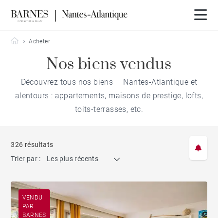
Barnes Nantes-Atlantique
Acheter
Nos biens vendus
Découvrez tous nos biens — Nantes-Atlantique et
alentours : appartements, maisons de prestige, lofts,
toits-terrasses, etc.
326 résultats
Trier par :
Les plus récents
VENDU
PAR
BARNES