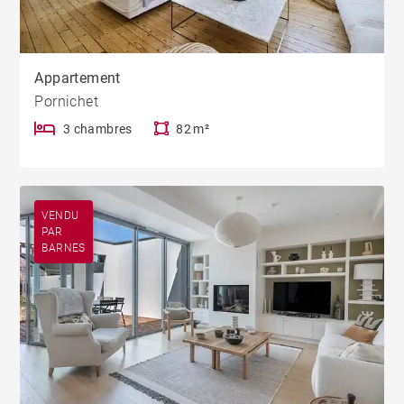
Appartement
Pornichet
3 chambres
82 m²
VENDU
PAR
BARNES