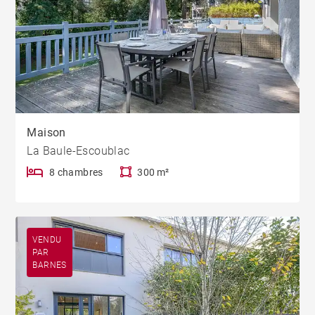
Maison
La Baule-Escoublac
8 chambres
300 m²
VENDU
PAR
BARNES