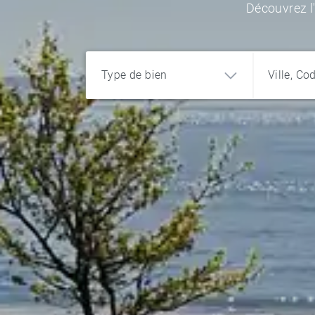
Découvrez l
Type de bien
Ville, Co
Appartement
Maison
Terrain
Programme
Bureau et
commerce