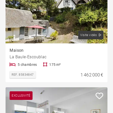
Visite vidéo
Maison
La Baule-Escoublac
5 chambres
175 m²
1 462 000 €
REF. 85834847
EXCLUSIVITÉ