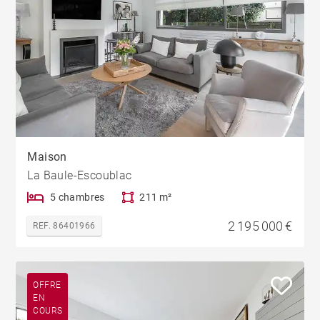
Maison
La Baule-Escoublac
5 chambres
211 m²
2 195 000 €
REF. 86401966
OFFRE
EN
COURS