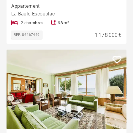
Appartement
La Baule-Escoublac
2 chambres
98 m²
1 178 000 €
REF. 86467449