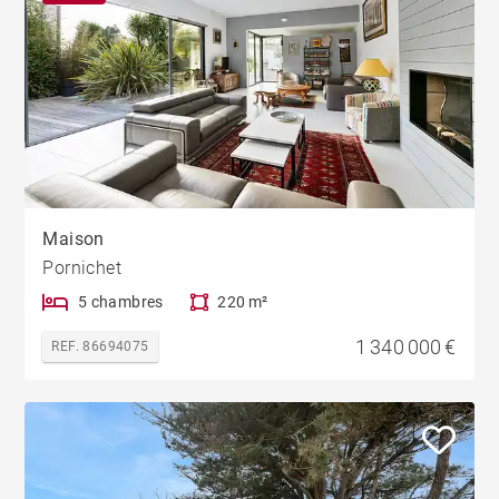
Maison
Pornichet
5 chambres
220 m²
1 340 000 €
REF. 86694075