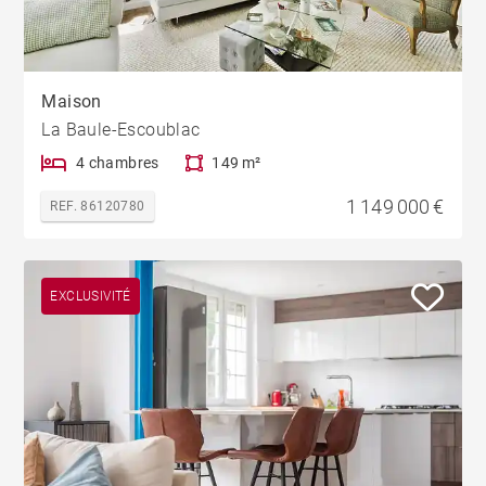
Maison
La Baule-Escoublac
4 chambres
149 m²
1 149 000 €
REF. 86120780
EXCLUSIVITÉ