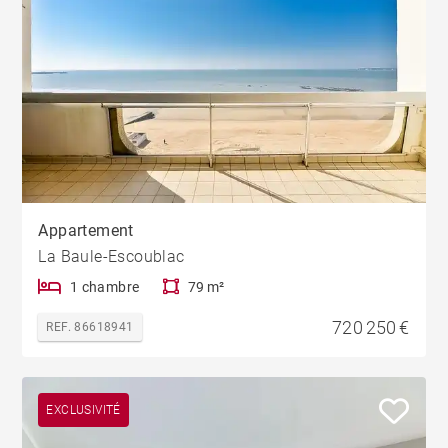
Appartement
La Baule-Escoublac
1 chambre
79 m²
720 250 €
REF. 86618941
EXCLUSIVITÉ