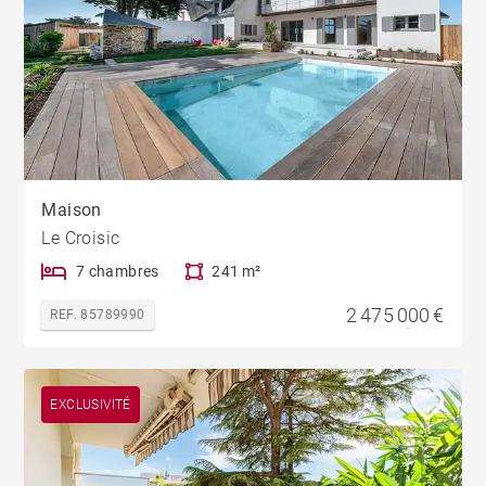
Maison
Le Croisic
7 chambres
241 m²
2 475 000 €
REF. 85789990
EXCLUSIVITÉ