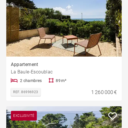
Appartement
La Baule-Escoublac
2 chambres
89 m²
1 260 000 €
REF. 86996923
EXCLUSIVITÉ