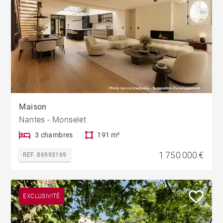
Maison
Nantes - Monselet
3 chambres
191 m²
1 750 000 €
REF. 86993169
EXCLUSIVITÉ