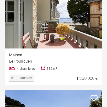
Maison
Le Pouliguen
4 chambres
136 m²
1 360 000 €
REF. 87005939