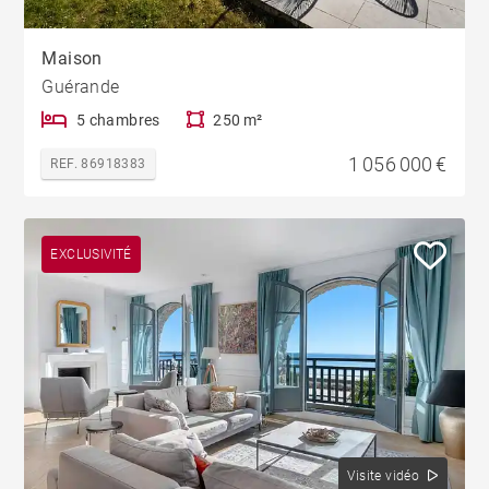
Maison
Guérande
5 chambres
250 m²
1 056 000 €
REF. 86918383
EXCLUSIVITÉ
Visite vidéo