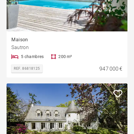
Maison
Sautron
5 chambres
200 m²
947 000 €
REF. 86818125