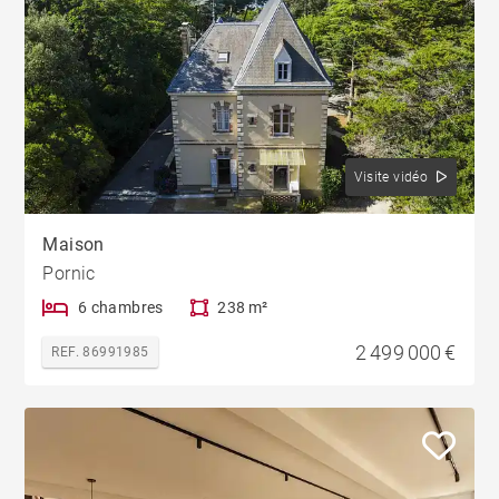
Visite vidéo
Maison
Pornic
6 chambres
238 m²
2 499 000 €
REF. 86991985