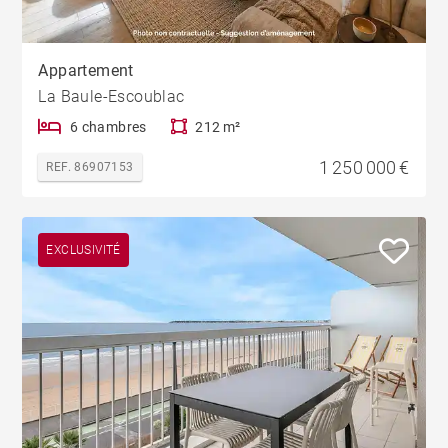
Appartement
La Baule-Escoublac
6 chambres
212 m²
1 250 000 €
REF. 86907153
EXCLUSIVITÉ