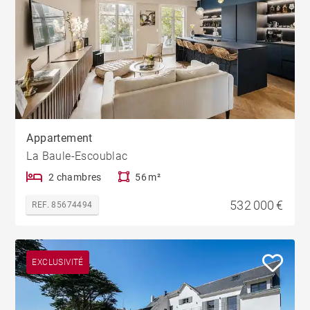
Appartement
La Baule-Escoublac
2 chambres
56 m²
532 000 €
REF. 85674494
EXCLUSIVITÉ