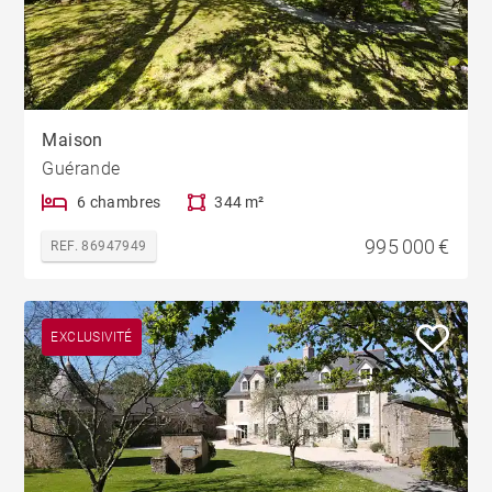
Maison
Guérande
6 chambres
344 m²
995 000 €
REF. 86947949
EXCLUSIVITÉ