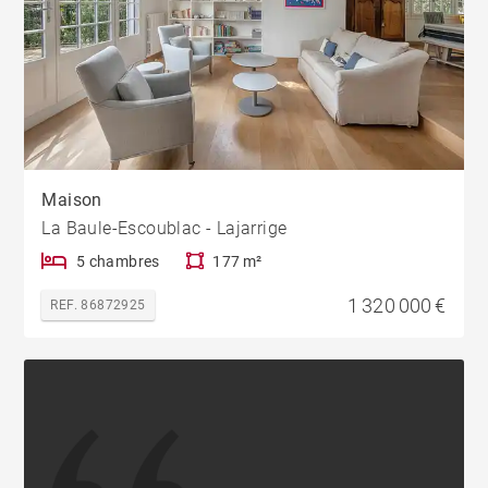
Maison
La Baule-Escoublac - Lajarrige
5 chambres
177 m²
1 320 000 €
REF. 86872925