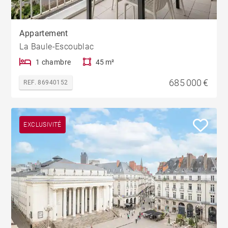
Appartement
La Baule-Escoublac
1 chambre
45 m²
685 000 €
REF. 86940152
EXCLUSIVITÉ