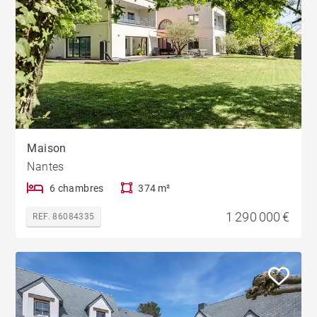
Maison
Nantes
6 chambres
374 m²
1 290 000 €
REF. 86084335