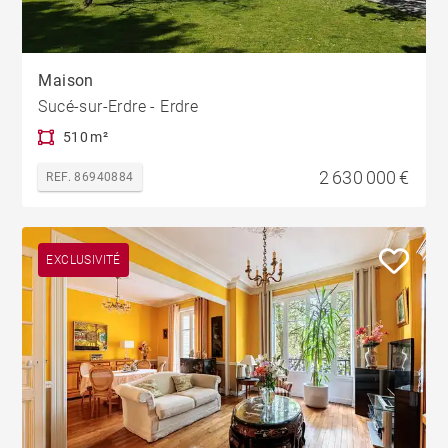
Maison
Sucé-sur-Erdre - Erdre
510 m²
2 630 000 €
REF. 86940884
EXCLUSIVITÉ