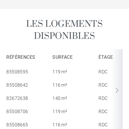
LES LOGEMENTS
DISPONIBLES
RÉFÉRENCES
SURFACE
ÉTAGE
85508595
119 m²
RDC
85508642
116 m²
RDC
82672638
140 m²
RDC
85508706
119 m²
RDC
85508665
116 m²
RDC