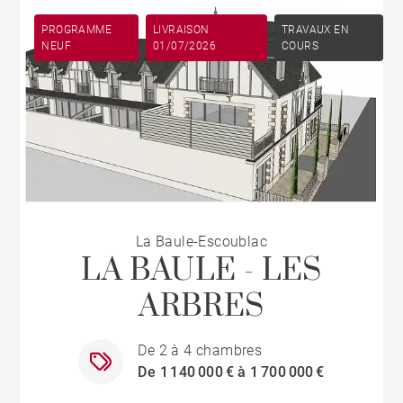
PROGRAMME
LIVRAISON
TRAVAUX EN
NEUF
01/07/2026
COURS
La Baule-Escoublac
LA BAULE - LES
ARBRES
De 2 à 4 chambres
De 1 140 000 € à 1 700 000 €